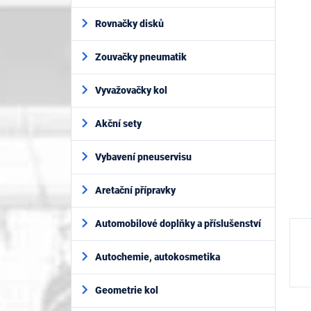
n
prod
í
je
Rovnačky disků
p
0,0
z
a
5
Zouvačky pneumatik
n
hvěz
e
l
Vyvažovačky kol
Akční sety
Vybavení pneuservisu
Aretační přípravky
Automobilové doplňky a příslušenství
Autochemie, autokosmetika
Geometrie kol