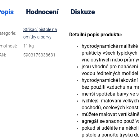
opis
Hodnocení
Diskuze
Stříkací pistole na
ategorie
:
Detailní popis produktu:
omítky a barvy
hydrodynamické malířské 
motnost
:
11 kg
prakticky všech typických 
AN
:
5903175338631
vně obytných nebo průmy
jsou vhodné pro nanášení 
vodou ředitelných mořidel 
hydrodynamické lakování s
bez použití vzduchu na m
menší spotřeba barvy ve 
rychlejší malování velkých
obchodů, ocelových konst
můžete malovat vertikálně
agregát se snadno používá
pokud si uděláte na několi
pistole a ponořte trysku