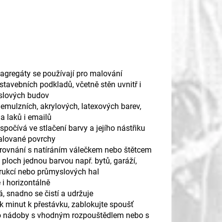
agregáty se používají pro malování
stavebních podkladů, včetně stěn uvnitř i
slových budov
emulzních, akrylových, latexových barev,
a laků i emailů
počívá ve stlačení barvy a jejího nástřiku
alované povrchy
srovnání s natíráním válečkem nebo štětcem
 ploch jednou barvou např. bytů, garáží,
rukcí nebo průmyslových hal
 i horizontálně
, snadno se čistí a udržuje
k minut k přestávku, zablokujte spoušť
 do nádoby s vhodným rozpouštědlem nebo s