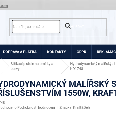
.com
HLEDAT
DOPRAVA A PLATBA
KONTAKTY
GDPR
REKLAMACE
Stříkací pistole na omítky a
Hydrodynamický malířský stř
barvy
KD1748
YDRODYNAMICKÝ MALÍŘSKÝ S
ŘÍSLUŠENSTVÍM 1550W, KRAF
748
ěrné
hodnoceno
Podrobnosti hodnocení
Značka:
Kraft&Dele
ocení