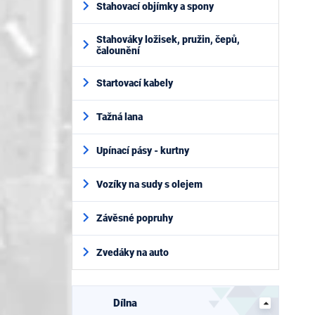
Stahovací objímky a spony
Stahováky ložisek, pružin, čepů,
čalounění
Startovací kabely
Tažná lana
Upínací pásy - kurtny
Vozíky na sudy s olejem
Závěsné popruhy
Zvedáky na auto
Dílna