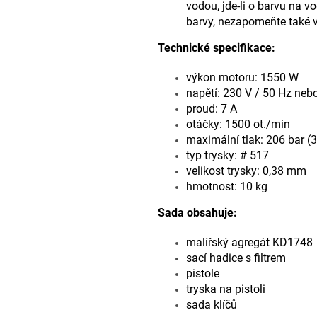
vodou, jde-li o barvu na vo
barvy, nezapomeňte také v
Technické specifikace:
výkon motoru: 1550 W
napětí: 230 V / 50 Hz neb
proud: 7 A
otáčky: 1500 ot./min
maximální tlak: 206 bar (
typ trysky: # 517
velikost trysky: 0,38 mm
hmotnost: 10 kg
Sada obsahuje:
malířský agregát KD1748
sací hadice s filtrem
pistole
tryska na pistoli
sada klíčů