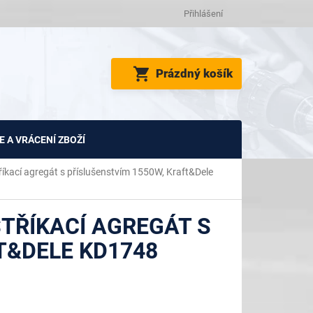
Přihlášení
NÁKUPNÍ
Prázdný košík
KOŠÍK
 A VRÁCENÍ ZBOŽÍ
íkací agregát s příslušenstvím 1550W, Kraft&Dele
TŘÍKACÍ AGREGÁT S
T&DELE KD1748