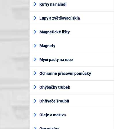
Kufry na nářadí
Lupy a zvětšovací skla
Magnetické lišty
Magnety
Mycí pasty na ruce
Ochranné pracovní pomůcky
Ohýbačky trubek
Ohřívače šroubů
Oleje a maziva
Organizéry