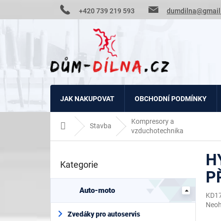
Přejít
+420 739 219 593
dumdilna@gmail
na
obsah
JAK NAKUPOVAT
OBCHODNÍ PODMÍNKY
Kompresory a
Domů
Stavba
vzduchotechnika
P
H
o
Kategorie
Přeskočit
s
P
kategorie
t
r
Auto-moto
KD1
a
Prům
Neo
n
hodn
Zvedáky pro autoservis