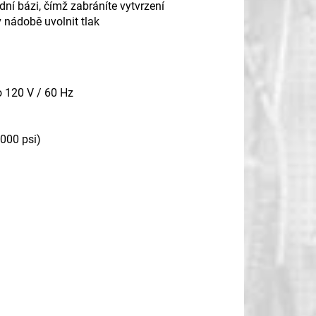
dní bázi, čímž zabráníte vytvrzení
 nádobě uvolnit tlak
o 120 V / 60 Hz
3000 psi)