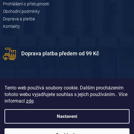
i
Prohlášení o přístupnosti
s
u
Obchodní podmínky
Doprava a platba
Kontakty
Doprava platba předem od 99 Kč
Tento web používá soubory cookie. Dalším procházením
tohoto webu vyjadřujete souhlas s jejich používáním.. Více
informací
zde
.
Doprava platba dobírkou od 119 Kč
Nastavení