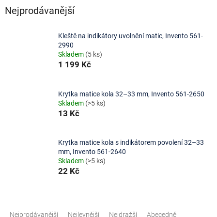
Nejprodávanější
Kleště na indikátory uvolnění matic, Invento 561-
2990
Skladem
(5 ks)
1 199 Kč
Krytka matice kola 32–33 mm, Invento 561-2650
Skladem
(>5 ks)
13 Kč
Krytka matice kola s indikátorem povolení 32–33
mm, Invento 561-2640
Skladem
(>5 ks)
22 Kč
Ř
a
Nejprodávanější
Nejlevnější
Nejdražší
Abecedně