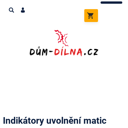
Přejít
na
obsah
NÁKUPNÍ
KOŠÍK
Indikátory uvolnění matic