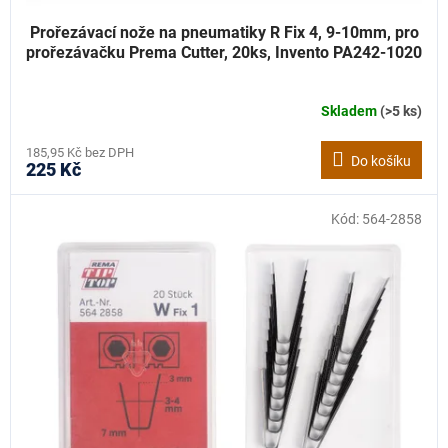
Prořezávací nože na pneumatiky R Fix 4, 9-10mm, pro
prořezávačku Prema Cutter, 20ks, Invento PA242-1020
Skladem
(>5 ks)
185,95 Kč bez DPH
Do košíku
225 Kč
Kód:
564-2858