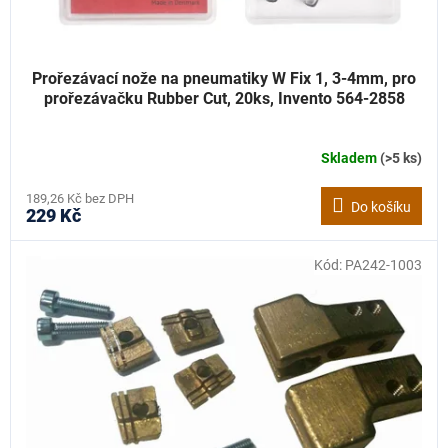
Prořezávací nože na pneumatiky W Fix 1, 3-4mm, pro
prořezávačku Rubber Cut, 20ks, Invento 564-2858
Skladem
(>5 ks)
189,26 Kč bez DPH
Do košíku
229 Kč
Kód:
PA242-1003