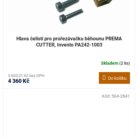
Hlava čelistí pro prořezávačku běhounu PREMA
CUTTER, Invento PA242-1003
Skladem
(2 ks)
3 603,31 Kč bez DPH
Do košíku
4 360 Kč
Kód:
564-2841