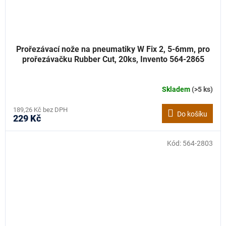
Prořezávací nože na pneumatiky W Fix 2, 5-6mm, pro
prořezávačku Rubber Cut, 20ks, Invento 564-2865
Skladem
(>5 ks)
189,26 Kč bez DPH
Do košíku
229 Kč
Kód:
564-2803