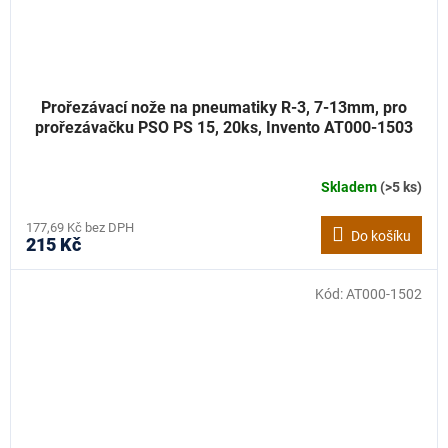
Prořezávací nože na pneumatiky R-3, 7-13mm, pro
prořezávačku PSO PS 15, 20ks, Invento AT000-1503
Skladem
(>5 ks)
177,69 Kč bez DPH
Do košíku
215 Kč
Kód:
AT000-1502