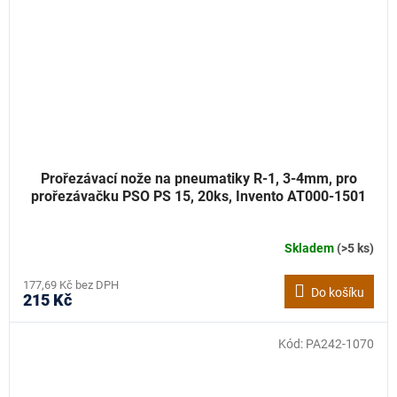
Prořezávací nože na pneumatiky R-1, 3-4mm, pro
prořezávačku PSO PS 15, 20ks, Invento AT000-1501
Skladem
(>5 ks)
177,69 Kč bez DPH
Do košíku
215 Kč
Kód:
PA242-1070