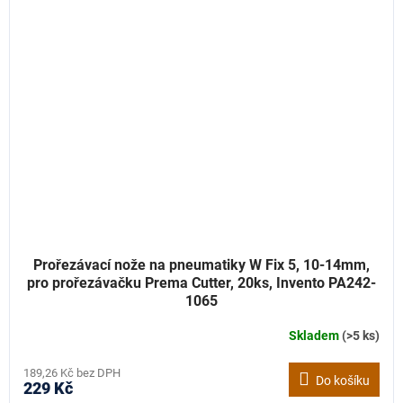
Prořezávací nože na pneumatiky W Fix 5, 10-14mm,
pro prořezávačku Prema Cutter, 20ks, Invento PA242-
1065
Skladem
(>5 ks)
189,26 Kč bez DPH
Do košíku
229 Kč