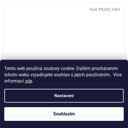
Kód:
PA242-1061
Tento web používá soubory cookie. Dalším procházením
tohoto webu vyjadřujete souhlas s jejich používáním.. Více
informací
zde
.
Nastavení
Prořezávací nože na pneumatiky W Fix 4, 9-10mm, pro
prořezávačku Prema Cutter, 20ks, Invento PA242-1061
Souhlasím
Skladem
(>5 ks)