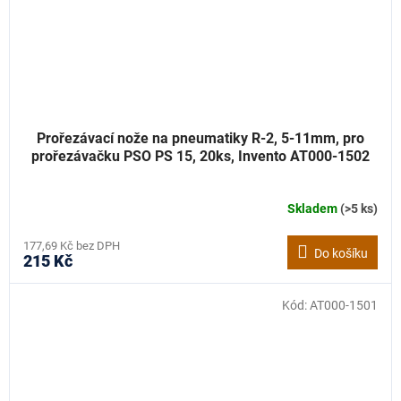
Prořezávací nože na pneumatiky R-2, 5-11mm, pro
prořezávačku PSO PS 15, 20ks, Invento AT000-1502
Skladem
(>5 ks)
177,69 Kč bez DPH
Do košíku
215 Kč
Kód:
AT000-1501