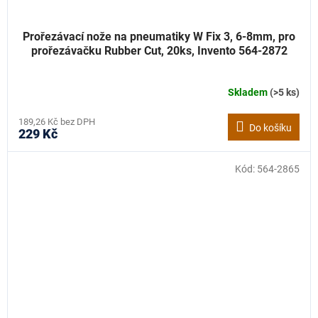
Prořezávací nože na pneumatiky W Fix 3, 6-8mm, pro
prořezávačku Rubber Cut, 20ks, Invento 564-2872
Skladem
(>5 ks)
189,26 Kč bez DPH
Do košíku
229 Kč
Kód:
564-2865