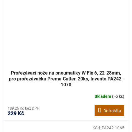
Prořezávací nože na pneumatiky W Fix 6, 22-28mm,
pro prořezávačku Prema Cutter, 20ks, Invento PA242-
1070
Skladem
(>5 ks)
189,26 Kč bez DPH
Do košíku
229 Kč
Kód:
PA242-1065