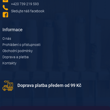
í
+420 739 219 593
Sledujte náš facebook
Informace
O nás
Prohlášení o přístupnosti
Obchodní podmínky
Doprava a platba
Kontakty
Doprava platba předem od 99 Kč