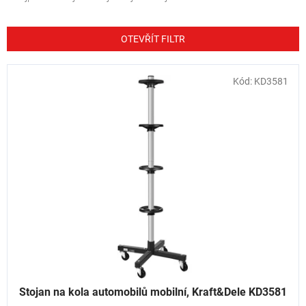
z
e
n
OTEVŘÍT FILTR
í
p
V
Kód:
KD3581
r
ý
o
p
d
i
u
s
k
p
t
r
ů
o
d
u
k
t
ů
Stojan na kola automobilů mobilní, Kraft&Dele KD3581