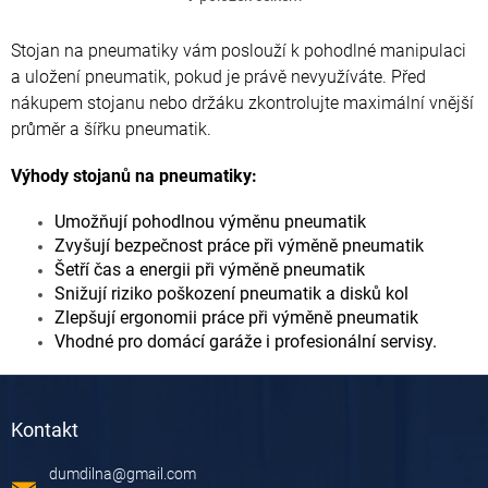
O
v
l
Stojan na pneumatiky vám poslouží k pohodlné manipulaci
á
a uložení pneumatik, pokud je právě nevyužíváte. Před
d
nákupem stojanu nebo držáku zkontrolujte maximální vnější
a
c
průměr a šířku pneumatik.
í
p
Výhody stojanů na pneumatiky:
r
v
Umožňují pohodlnou výměnu pneumatik
k
Zvyšují bezpečnost práce při výměně pneumatik
y
Šetří čas a energii při výměně pneumatik
v
Snižují riziko poškození pneumatik a disků kol
ý
p
Zlepšují ergonomii práce při výměně pneumatik
i
Vhodné pro domácí garáže i profesionální servisy.
s
u
Z
á
Kontakt
p
a
dumdilna
@
gmail.com
t