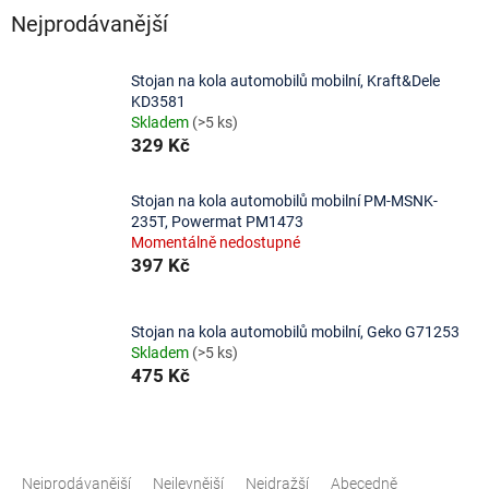
Nejprodávanější
Stojan na kola automobilů mobilní, Kraft&Dele
KD3581
Skladem
(>5 ks)
329 Kč
Stojan na kola automobilů mobilní PM-MSNK-
235T, Powermat PM1473
Momentálně nedostupné
397 Kč
Stojan na kola automobilů mobilní, Geko G71253
Skladem
(>5 ks)
475 Kč
Ř
a
Nejprodávanější
Nejlevnější
Nejdražší
Abecedně