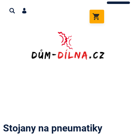
Přejít
na
obsah
NÁKUPNÍ
KOŠÍK
Stojany na pneumatiky