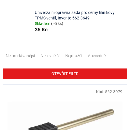
Univerzální opravná sada pro černý hliníkový
TPMS ventil, Invento 562-3649
Skladem
(>5 ks)
35 Kč
Ř
a
Nejprodávanější
Nejlevnější
Nejdražší
Abecedně
z
e
n
OTEVŘÍT FILTR
í
p
V
Kód:
562-3979
r
ý
o
p
d
i
u
s
k
p
t
r