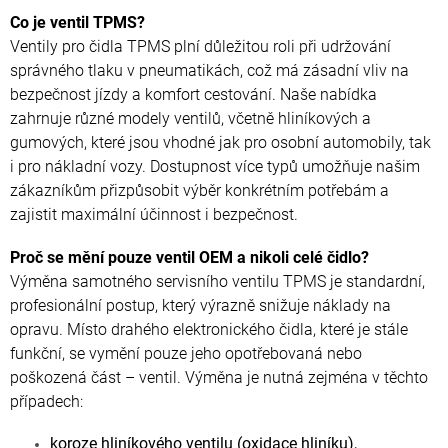
Co je ventil TPMS?
Ventily pro čidla TPMS plní důležitou roli při udržování
správného tlaku v pneumatikách, což má zásadní vliv na
bezpečnost jízdy a komfort cestování. Naše nabídka
zahrnuje různé modely ventilů, včetně hliníkových a
gumových, které jsou vhodné jak pro osobní automobily, tak
i pro nákladní vozy. Dostupnost více typů umožňuje našim
zákazníkům přizpůsobit výběr konkrétním potřebám a
zajistit maximální účinnost i bezpečnost.
Proč se mění pouze ventil OEM a nikoli celé čidlo?
Výměna samotného servisního ventilu TPMS je standardní,
profesionální postup, který výrazně snižuje náklady na
opravu. Místo drahého elektronického čidla, které je stále
funkční, se vymění pouze jeho opotřebovaná nebo
poškozená část – ventil. Výměna je nutná zejména v těchto
případech:
koroze hliníkového ventilu (oxidace hliníku),