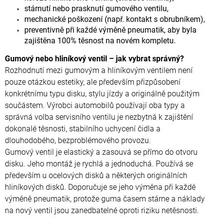
stárnutí nebo prasknutí gumového ventilu,
mechanické poškození (např. kontakt s obrubníkem),
preventivně při každé výměně pneumatik, aby byla
zajištěna 100% těsnost na novém kompletu.
Gumový nebo hliníkový ventil – jak vybrat správný?
Rozhodnutí mezi gumovým a hliníkovým ventilem není
pouze otázkou estetiky, ale především přizpůsobení
konkrétnímu typu disku, stylu jízdy a originálně použitým
součástem. Výrobci automobilů používají oba typy a
správná volba servisního ventilu je nezbytná k zajištění
dokonalé těsnosti, stabilního uchycení čidla a
dlouhodobého, bezproblémového provozu.
Gumový ventil je elastický a zasouvá se přímo do otvoru
disku. Jeho montáž je rychlá a jednoduchá. Používá se
především u ocelových disků a některých originálních
hliníkových disků. Doporučuje se jeho výměna při každé
výměně pneumatik, protože guma časem stárne a náklady
na nový ventil jsou zanedbatelné oproti riziku netěsnosti.