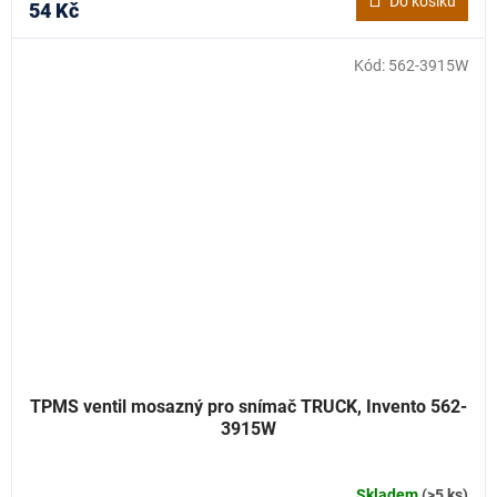
Do košíku
54 Kč
Kód:
562-3915W
TPMS ventil mosazný pro snímač TRUCK, Invento 562-
3915W
Skladem
(>5 ks)