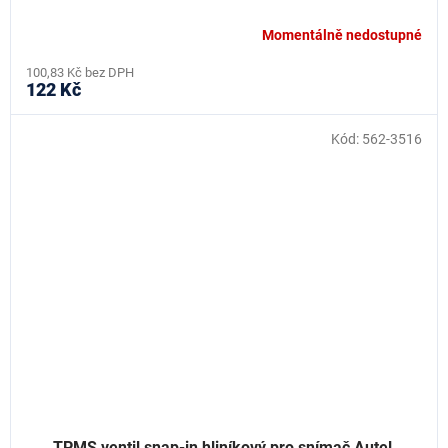
Momentálně nedostupné
100,83 Kč bez DPH
122 Kč
Kód:
562-3516
TPMS ventil snap-in hliníkový pro snímač Autel,