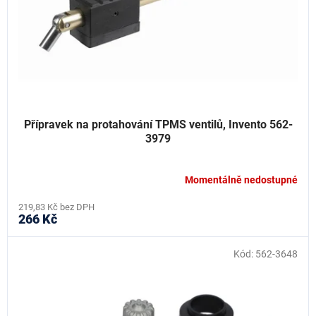
ů
o
d
u
k
t
ů
Přípravek na protahování TPMS ventilů, Invento 562-
3979
Momentálně nedostupné
219,83 Kč bez DPH
266 Kč
Kód:
562-3648