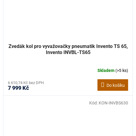
Zvedák kol pro vyvažovačky pneumatik Invento TS 65,
Invento INVBL-TS65
Skladem
(>5 ks)
6 610,74 Kč bez DPH
Do košíku
7 999 Kč
Kód:
KON-INVBS630