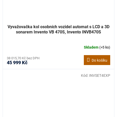
Vyvažovačka kol osobních vozidel automat s LCD a 3D
sonarem Invento VB 470S, Invento INVB470S
Skladem
(>5 ks)
38 015,70 Kč bez DPH
Do košíku
45 999 Kč
Kód:
INVSET4EXP