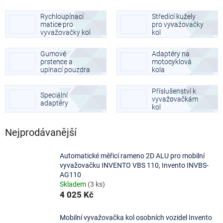
Rychloupínací
Středící kužely
matice pro
pro vyvažovačky
vyvažovačky kol
kol
Gumové
Adaptéry na
prstence a
motocyklová
upínací pouzdra
kola
pro vyvažovačky
Příslušenství k
Speciální
vyvažovačkám
adaptéry
kol
Nejprodávanější
Automatické měřicí rameno 2D ALU pro mobilní
vyvažovačku INVENTO VBS 110, Invento INVBS-
AG110
Skladem
(3 ks)
4 025 Kč
Mobilní vyvažovačka kol osobních vozidel Invento