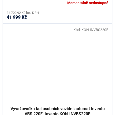
Momentálně nedostupné
34 709,92 Kč bez DPH
41 999 Kč
Kód:
KON-INVBS220E
Vyvažovačka kol osobních vozidel automat Invento
VBS 220E, Invento KON-INVBS220E