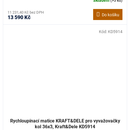
Skladem
(>5 ks)
11 231,40 Kč bez DPH
Do košíku
13 590 Kč
Kód:
KD5914
Rychloupínací matice KRAFT&DELE pro vyvažovačky
kol 36x3, Kraft&Dele KD5914