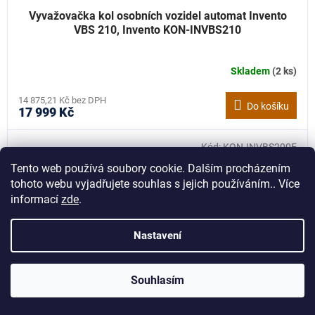
Vyvažovačka kol osobních vozidel automat Invento
VBS 210, Invento KON-INVBS210
Skladem
(2 ks)
14 875,21 Kč bez DPH
Do košíku
17 999 Kč
Kód:
KON-INVBS200E
Tento web používá soubory cookie. Dalším procházením
tohoto webu vyjadřujete souhlas s jejich používáním.. Více
informací
zde
.
Nastavení
Souhlasím