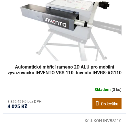
k
p
t
r
ů
o
d
u
k
t
ů
Automatické měřicí rameno 2D ALU pro mobilní
vyvažovačku INVENTO VBS 110, Invento INVBS-AG110
Skladem
(3 ks)
3 326,45 Kč bez DPH
Do košíku
4 025 Kč
Kód:
KON-INVBS110