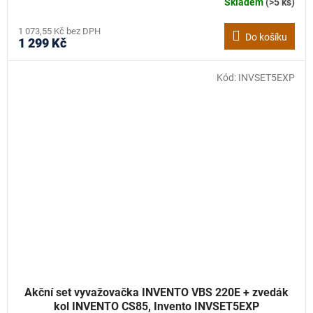
Skladem
(>5 ks)
1 073,55 Kč bez DPH
Do košíku
1 299 Kč
Kód:
INVSET5EXP
Akční set vyvažovačka INVENTO VBS 220E + zvedák
kol INVENTO CS85, Invento INVSET5EXP