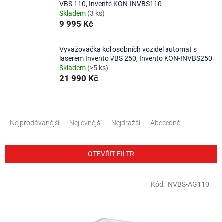
VBS 110, Invento KON-INVBS110
Skladem
(3 ks)
9 995 Kč
Vyvažovačka kol osobních vozidel automat s
laserem Invento VBS 250, Invento KON-INVBS250
Skladem
(>5 ks)
21 990 Kč
Ř
a
Nejprodávanější
Nejlevnější
Nejdražší
Abecedně
z
e
n
OTEVŘÍT FILTR
í
p
V
Kód:
INVBS-AG110
r
ý
o
p
d
i
u
s