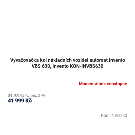
Vyvažovačka kol nákladních vozidel automat Invento
VBS 630, Invento KON-INVBS630
Momentálně nedostupné
34 709,92 Kč bez DPH
41 999 Kč
Kód:
INVB780