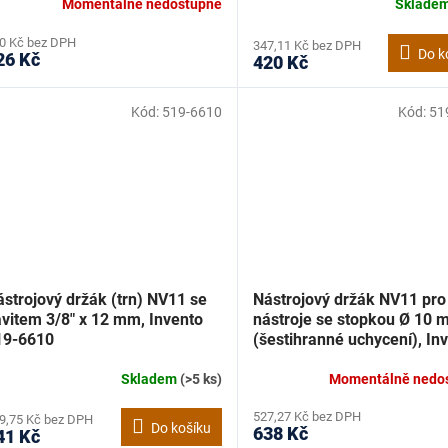
Momentálně nedostupné
Sklade
0 Kč bez DPH
347,11 Kč bez DPH
Do k
26 Kč
420 Kč
Kód:
519-6610
Kód:
51
strojový držák (trn) NV11 se
Nástrojový držák NV11 pro
ávitem 3/8" x 12 mm, Invento
nástroje se stopkou Ø 10
19-6610
(šestihranné uchycení), In
519-6593
Skladem
(>5 ks)
Momentálně nedo
527,27 Kč bez DPH
9,75 Kč bez DPH
Do košíku
638 Kč
41 Kč