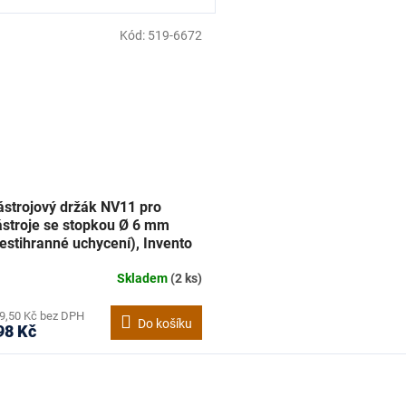
Kód:
519-6672
ástrojový držák NV11 pro
ástroje se stopkou Ø 6 mm
estihranné uchycení), Invento
19-6672
Skladem
(2 ks)
9,50 Kč bez DPH
Do košíku
98 Kč
O
v