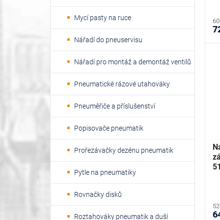
Mycí pasty na ruce
60
7
Nářadí do pneuservisu
Nářadí pro montáž a demontáž ventilů
Pneumatické rázové utahováky
Pneuměřiče a příslušenství
Popisovače pneumatik
Ná
Prořezávačky dezénu pneumatik
z
5
Pytle na pneumatiky
Rovnačky disků
52
6
Roztahováky pneumatik a duší