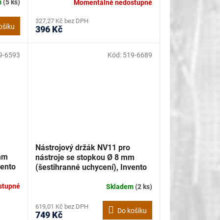
m
(5 ks)
Momentálně nedostupné
327,27 Kč bez DPH
ošíku
396 Kč
9-6593
Kód:
519-6689
Nástrojový držák NV11 pro
 mm
nástroje se stopkou Ø 8 mm
vento
(šestihranné uchycení), Invento
519-6689
stupné
Skladem
(2 ks)
619,01 Kč bez DPH
Do košíku
749 Kč