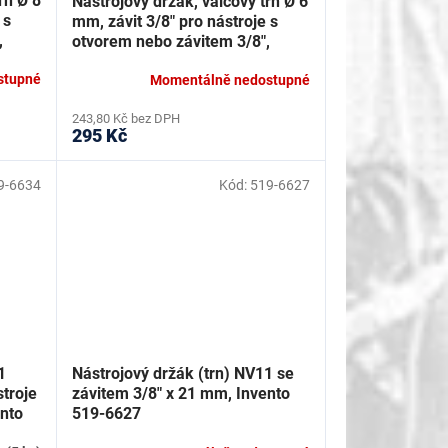
rn Ø 8
Nástrojový držák, válcový trn Ø 6
 s
mm, závit 3/8" pro nástroje s
,
otvorem nebo závitem 3/8",
Invento 595-3932
stupné
Momentálně nedostupné
243,80 Kč bez DPH
295 Kč
9-6634
Kód:
519-6627
1
Nástrojový držák (trn) NV11 se
troje
závitem 3/8" x 21 mm, Invento
nto
519-6627