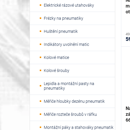
Ná
ů
k
Elektrické rázové utahováky
mm
t
o
ů
4
Frézky na pneumatiky
Huštění pneumatik
49
5
Indikátory uvolnění matic
Kolové matice
Kolové šrouby
Lepidla a montážní pasty na
pneumatiky
Měřiče hloubky dezénu pneumatik
Ná
z
Měřiče rozteče šroubů v ráfku
6
Montážní páky a stahováky pneumatik