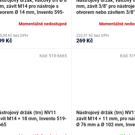
strojový držák, válcový trn Ø 8
Nástrojový držák, válcový t
, závit M14 pro nástroje s
mm, závit 3/8" pro nástroje
tvorem Ø 14 mm, Invento 595-
otvorem nebo závitem 3/8"
261
Invento 595-4034
Momentálně nedostupné
Momentálně nedo
5,04 Kč bez DPH
222,31 Kč bez DPH
99 Kč
269 Kč
Kód:
519-6665
Kód:
51
strojový držák (trn) NV11
Nástrojový držák (trn) NV1
ávit M14 × 18 mm, Invento 519-
závit M14 × 11 mm, pro nás
665
Ø 76 mm a Ø 102 mm, Inve
519-6634