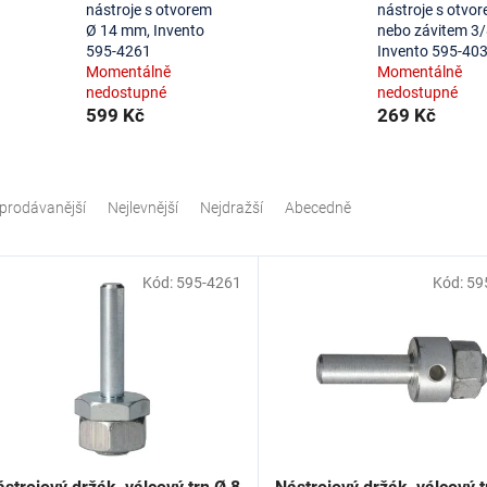
nástroje s otvorem
nástroje s otvo
Ø 14 mm, Invento
nebo závitem 3/
595-4261
Invento 595-40
Momentálně
Momentálně
nedostupné
nedostupné
599 Kč
269 Kč
prodávanější
Nejlevnější
Nejdražší
Abecedně
Kód:
595-4261
Kód:
59