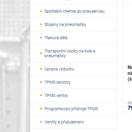
Spotřební chemie do pneuservisu
Stojany na pneumatiky
Tlaková děla
Transportní vozíky na kola a
pneumatiky
N
Úprava vzduchu
n
(š
TPMS senzory
5
TPMS ventily
65
7
Programovací přístroje TPMS
Ventily a příslušenství