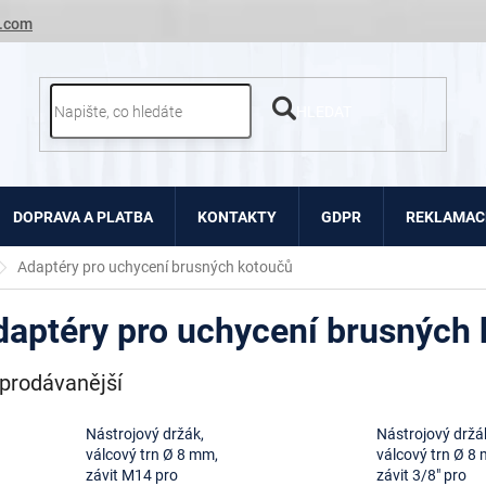
.com
HLEDAT
DOPRAVA A PLATBA
KONTAKTY
GDPR
REKLAMACE
Adaptéry pro uchycení brusných kotoučů
daptéry pro uchycení brusných
prodávanější
Nástrojový držák,
Nástrojový držá
válcový trn Ø 8 mm,
válcový trn Ø 8
závit M14 pro
závit 3/8" pro