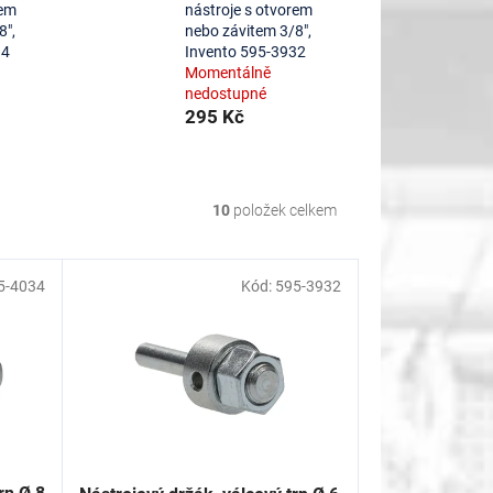
rem
nástroje s otvorem
8",
nebo závitem 3/8",
34
Invento 595-3932
Momentálně
nedostupné
295 Kč
10
položek celkem
5-4034
Kód:
595-3932