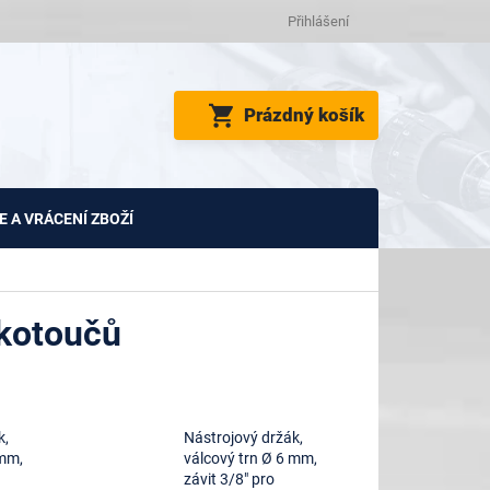
Přihlášení
NÁKUPNÍ
Prázdný košík
KOŠÍK
 A VRÁCENÍ ZBOŽÍ
 kotoučů
k,
Nástrojový držák,
 mm,
válcový trn Ø 6 mm,
závit 3/8" pro