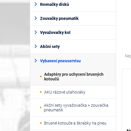
í
Rovnačky disků
p
a
Zouvačky pneumatik
n
e
l
Vyvažovačky kol
Akční sety
Ř
a
Nej
z
Vybavení pneuservisu
e
V
n
Adaptéry pro uchycení brusných
ý
kotoučů
í
p
p
i
AKU rázové utahováky
r
s
o
p
Akční sety vyvažovačka + zouvačka
d
r
pneumatik
u
o
k
d
Brusné kotouče a škrabky na pneu
t
u