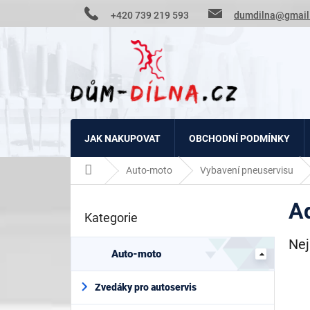
Přejít
+420 739 219 593
dumdilna@gmail
na
obsah
JAK NAKUPOVAT
OBCHODNÍ PODMÍNKY
Domů
Auto-moto
Vybavení pneuservisu
P
A
o
Kategorie
Přeskočit
s
kategorie
t
Nej
r
Auto-moto
a
n
Zvedáky pro autoservis
n