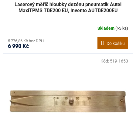
Laserový měřič hloubky dezénu pneumatik Autel
MaxiTPMS TBE200 EU, Invento AUTBE200EU
Skladem
(>5 ks)
5 776,86 Kč bez DPH
Do košíku
6 990 Kč
Kód:
519-1653