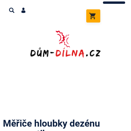
Přejít
na
obsah
NÁKUPNÍ
KOŠÍK
Měřiče hloubky dezénu