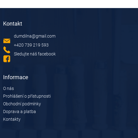
v
l
Z
á
á
d
Kontakt
p
a
a
c
dumdilna
@
gmail.com
t
í
í
p
+420 739 219 593
r
Sledujte náš facebook
v
k
y
v
Informace
ý
p
O nás
i
Prohlášení o přístupnosti
s
u
Obchodní podmínky
Doprava a platba
Kontakty