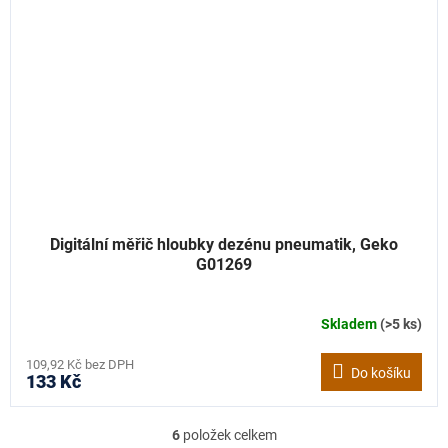
Digitální měřič hloubky dezénu pneumatik, Geko
G01269
Skladem
(>5 ks)
109,92 Kč bez DPH
Do košíku
133 Kč
6
položek celkem
O