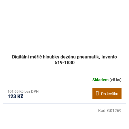
Digitální měřič hloubky dezénu pneumatik, Invento
519-1830
Skladem
(>5 ks)
101,65 Kč bez DPH
Do košíku
123 Kč
Kód:
G01269