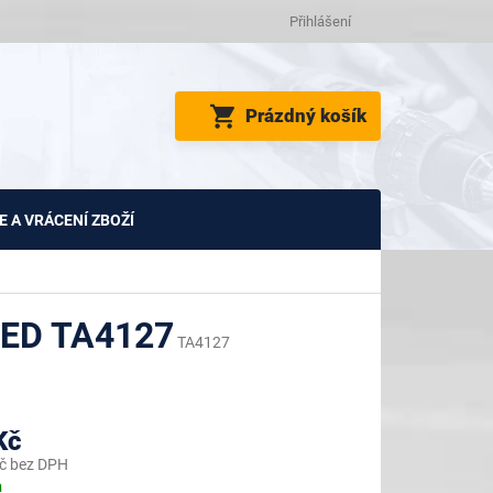
Přihlášení
NÁKUPNÍ
Prázdný košík
KOŠÍK
 A VRÁCENÍ ZBOŽÍ
ED TA4127
TA4127
Kč
č bez DPH
m