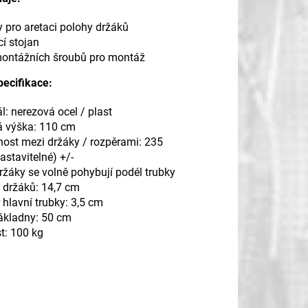
y pro aretaci polohy držáků
í stojan
ontážních šroubů pro montáž
pecifikace:
l: nerezová ocel / plast
á výška: 110 cm
nost mezi držáky / rozpěrami: 235
astavitelné) +/-
ržáky se volně pohybují podél trubky
 držáků: 14,7 cm
hlavní trubky: 3,5 cm
základny: 50 cm
t: 100 kg