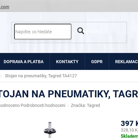
.com
HLEDAT
DOPRAVA A PLATBA
KONTAKTY
GDPR
REKLAMACE
Stojan na pneumatiky, Tagred TA4127
TOJAN NA PNEUMATIKY, TAGR
ěrné
hodnoceno
Podrobnosti hodnocení
Značka:
Tagred
ocení
uktu
397 
328,10 K
Měrná
Sklade