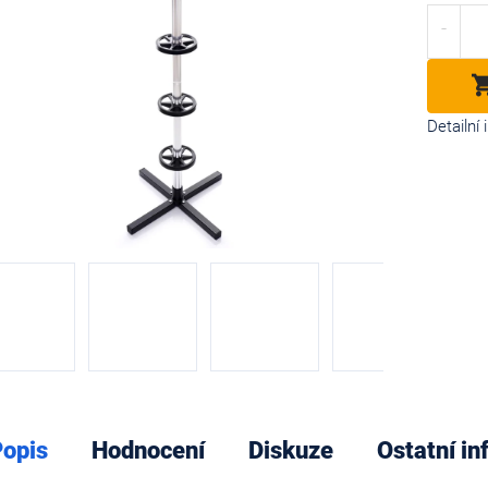
cena:
diček.
Detailní
opis
Hodnocení
Diskuze
Ostatní i