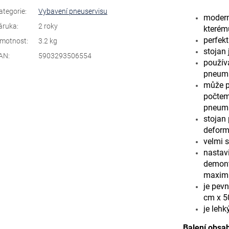
ategorie
:
Vybavení pneuservisu
moderní
áruka
:
2 roky
kterému
perfek
motnost
:
3.2 kg
stojan 
AN
:
5903293506554
použív
pneuma
může p
počtem
pneuma
stojan
defor
velmi s
nastavi
demonto
maximá
je pev
cm x 5
je lehk
Balení obsah