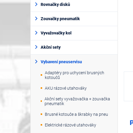
í
5
Rovnačky disků
p
hvěz
a
Zouvačky pneumatik
n
e
l
Vyvažovačky kol
Akční sety
Vybavení pneuservisu
Adaptéry pro uchycení brusných
kotoučů
AKU rázové utahováky
Akční sety vyvažovačka + zouvačka
pneumatik
Brusné kotouče a škrabky na pneu
P
Elektrické rázové utahováky