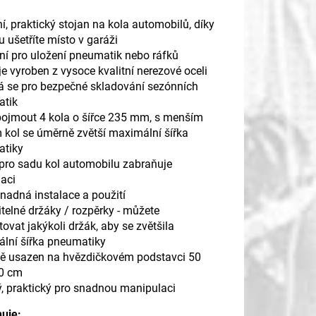
, praktický stojan na kola automobilů, díky
 ušetříte místo v garáži
tní pro uložení pneumatik nebo ráfků
je vyroben z vysoce kvalitní nerezové oceli
á se pro bezpečné skladování sezónních
tik
ojmout 4 kola o šířce 235 mm, s menším
 kol se úměrně zvětší maximální šířka
tiky
 pro sadu kol automobilu zabraňuje
maci
nadná instalace a použití
telné držáky / rozpěrky - můžete
vat jakýkoli držák, aby se zvětšila
lní šířka pneumatiky
ně usazen na hvězdičkovém podstavci 50
0 cm
ý, praktický pro snadnou manipulaci
uje: