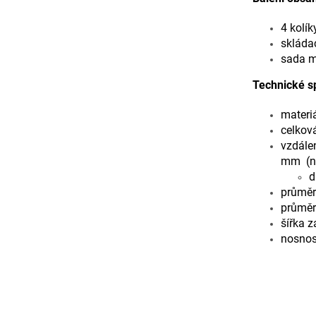
4 kolík
skládac
sada m
Technické s
materiá
celkov
vzdále
mm
(n
d
průměr
průměr 
šířka 
nosnos