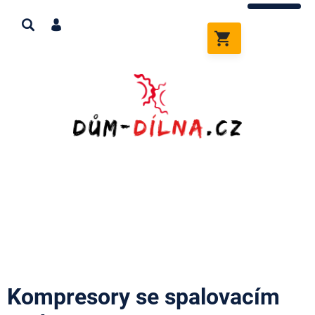
Přejít
na
obsah
NÁKUPNÍ
KOŠÍK
Kompresory se spalovacím