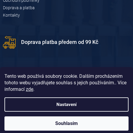
u
Obchodní podmínky
Doprava a platba
Kontakty
Doprava platba předem od 99 Kč
Tento web používá soubory cookie. Dalším procházením
tohoto webu vyjadřujete souhlas s jejich používáním.. Více
informací
zde
.
Doprava platba dobírkou od 119 Kč
Nastavení
Souhlasím
Vytvořil Shoptet
&
David Borůvka