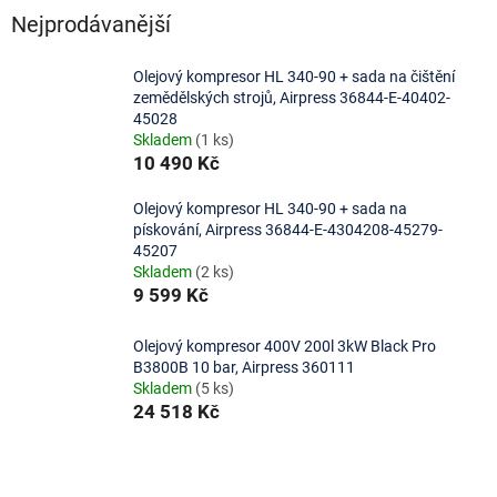
Nejprodávanější
Olejový kompresor HL 340-90 + sada na čištění
zemědělských strojů, Airpress 36844-E-40402-
45028
Skladem
(1 ks)
10 490 Kč
Olejový kompresor HL 340-90 + sada na
pískování, Airpress 36844-E-4304208-45279-
45207
Skladem
(2 ks)
9 599 Kč
Olejový kompresor 400V 200l 3kW Black Pro
B3800B 10 bar, Airpress 360111
Skladem
(5 ks)
24 518 Kč
Ř