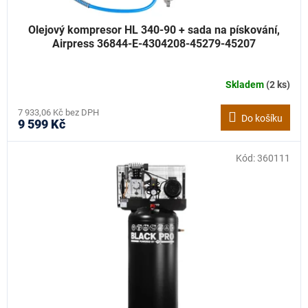
Olejový kompresor HL 340-90 + sada na pískování,
Airpress 36844-E-4304208-45279-45207
Skladem
(2 ks)
7 933,06 Kč bez DPH
Do košíku
9 599 Kč
Kód:
360111