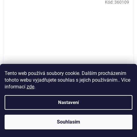
Kód:
360109
Tento web používá soubory cookie. Dalším procházením
tohoto webu vyjadřujete souhlas s jejich používáním.. Více
informací
zde
.
Olejový kompresor 230V 200l 2,2kW Black Pro B3800B
10 bar, Airpress 360109
Nastavení
Skladem
(>5 ks)
Souhlasím
15 611,57 Kč bez DPH
Do košíku