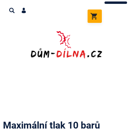
Přejít
na
obsah
NÁKUPNÍ
KOŠÍK
Maximální tlak 10 barů