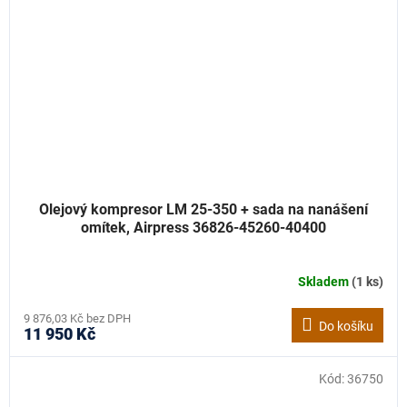
Olejový kompresor LM 25-350 + sada na nanášení
omítek, Airpress 36826-45260-40400
Skladem
(1 ks)
9 876,03 Kč bez DPH
Do košíku
11 950 Kč
Kód:
36750