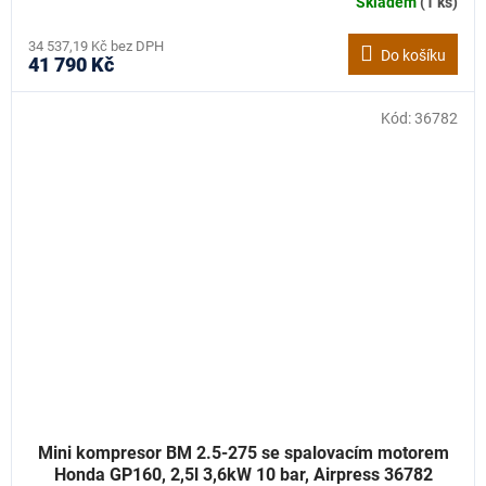
Skladem
(1 ks)
34 537,19 Kč bez DPH
Do košíku
41 790 Kč
Kód:
36782
Mini kompresor BM 2.5-275 se spalovacím motorem
Honda GP160, 2,5l 3,6kW 10 bar, Airpress 36782