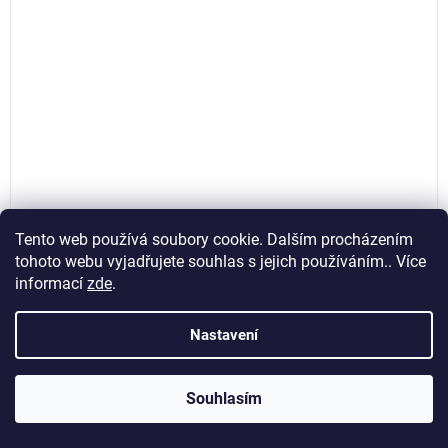
Tento web používá soubory cookie. Dalším procházením
tohoto webu vyjadřujete souhlas s jejich používáním.. Více
Šroubový kompresor APS 9 Basic G2 10 bar 10 HP/7.5
kW 984 l/min, Airpress 362809
informací
zde
.
Nastavení
Momentálně nedostupné
74 376,03 Kč bez DPH
89 995 Kč
Souhlasím
Kód:
362909