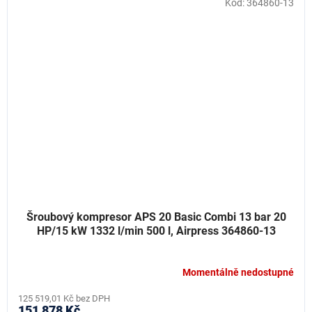
Kód:
364860-13
Šroubový kompresor APS 20 Basic Combi 13 bar 20
HP/15 kW 1332 l/min 500 l, Airpress 364860-13
Momentálně nedostupné
125 519,01 Kč bez DPH
151 878 Kč