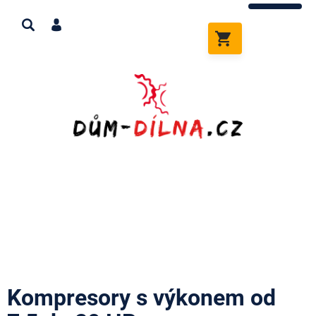
Přejít
na
obsah
NÁKUPNÍ
KOŠÍK
Kompresory s výkonem od