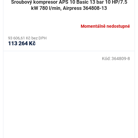
Šroubový kompresor APS 10 Basic 13 bar 10 HP/7.5
kW 780 l/min, Airpress 364808-13
Momentálně nedostupné
93 606,61 Kč bez DPH
113 264 Kč
Kód:
364809-8