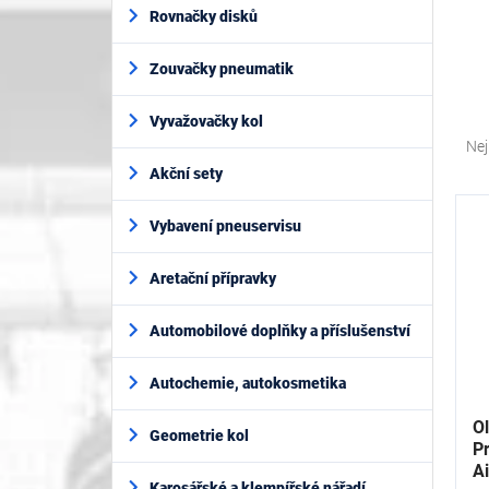
í
Rovnačky disků
p
a
Zouvačky pneumatik
n
e
Ř
l
Vyvažovačky kol
a
Nej
z
Akční sety
e
V
n
ý
Vybavení pneuservisu
í
p
p
i
Aretační přípravky
r
s
o
p
Automobilové doplňky a příslušenství
d
r
u
o
k
Autochemie, autokosmetika
d
t
u
O
ů
Geometrie kol
k
P
t
A
Karosářské a klempířské nářadí