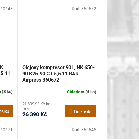
360643
Kód:
360672
HK
Olejový kompresor 90L, HK 650-
,5 11
90 K25-90 CT 5,5 11 BAR,
Airpress 360672
m
(3 ks)
Skladem
(4 ks)
21 809,92 Kč bez
DPH
ošíku
Do košíku
26 390 Kč
360671
Kód:
360645