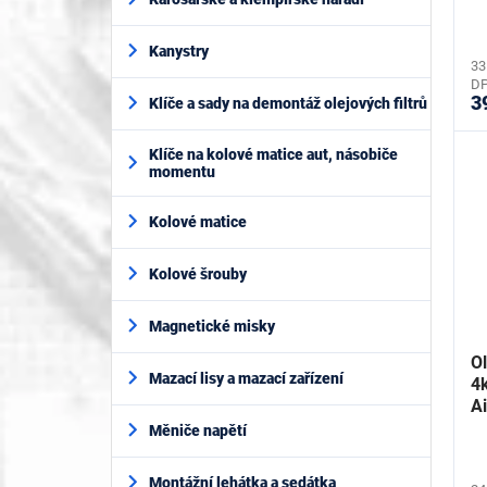
ů
Kanystry
33
D
3
Klíče a sady na demontáž olejových filtrů
Klíče na kolové matice aut, násobiče
momentu
Kolové matice
Kolové šrouby
Magnetické misky
O
Mazací lisy a mazací zařízení
4
A
Měniče napětí
Montážní lehátka a sedátka