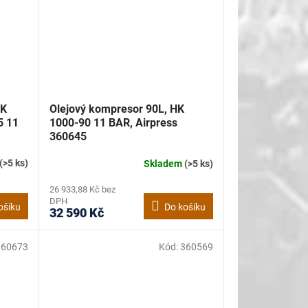
HK
Olejový kompresor 90L, HK
5 11
1000-90 11 BAR, Airpress
360645
(>5 ks)
Skladem
(>5 ks)
26 933,88 Kč bez
DPH
ošíku
Do košíku
32 590 Kč
360673
Kód:
360569