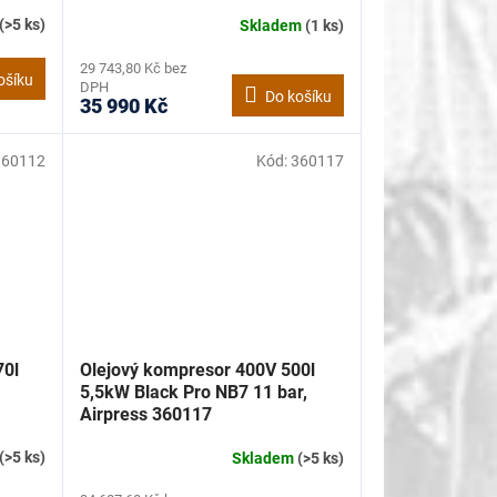
(>5 ks)
Skladem
(1 ks)
29 743,80 Kč bez
ošíku
DPH
Do košíku
35 990 Kč
360112
Kód:
360117
70l
Olejový kompresor 400V 500l
5,5kW Black Pro NB7 11 bar,
Airpress 360117
(>5 ks)
Skladem
(>5 ks)