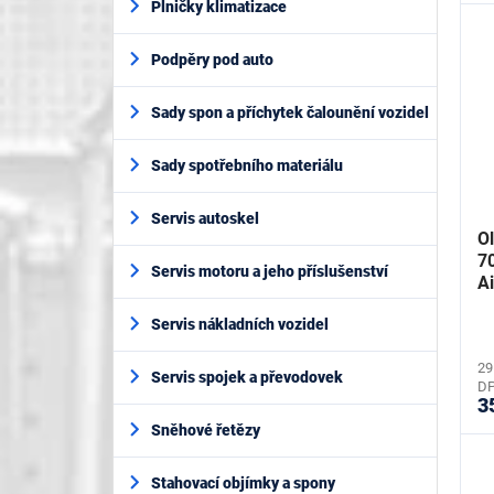
Plničky klimatizace
Podpěry pod auto
Sady spon a příchytek čalounění vozidel
Sady spotřebního materiálu
Servis autoskel
O
7
Servis motoru a jeho příslušenství
A
Servis nákladních vozidel
29
Servis spojek a převodovek
D
3
Sněhové řetězy
Stahovací objímky a spony