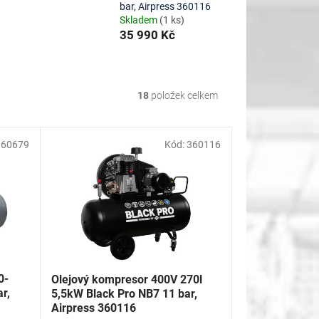
9
bar, Airpress 360116
Skladem
(1 ks)
35 990 Kč
18
položek celkem
360679
Kód:
360116
0-
Olejový kompresor 400V 270l
r,
5,5kW Black Pro NB7 11 bar,
Airpress 360116