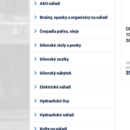
AKU nářadí
Brašny, opasky a organizéry na nářadí
O
Čerpadla paliva, oleje
1
3
Dílenské stoly a ponky
Dílenské vozíky
29
D
3
Dílenský nábytek
Elektrické nářadí
Hydraulické lisy
Hydraulické nářadí
Kufry na nářadí