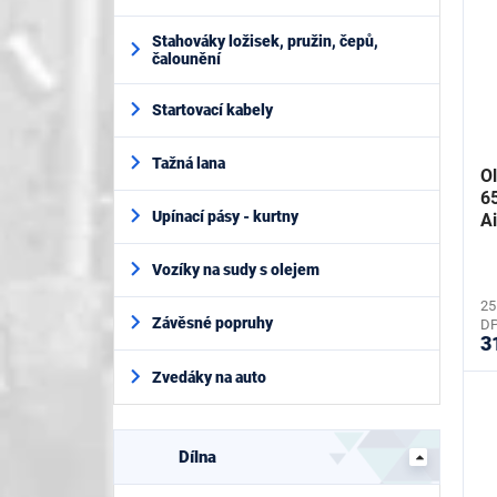
Stahováky ložisek, pružin, čepů,
čalounění
Startovací kabely
Tažná lana
O
6
Upínací pásy - kurtny
A
Vozíky na sudy s olejem
25
Závěsné popruhy
D
3
Zvedáky na auto
Dílna