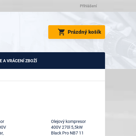
Přihlášení
NÁKUPNÍ
Prázdný košík
KOŠÍK
 A VRÁCENÍ ZBOŽÍ
sor
Olejový kompresor
00V
400V 270l 5,5kW
r,
Black Pro NB7 11