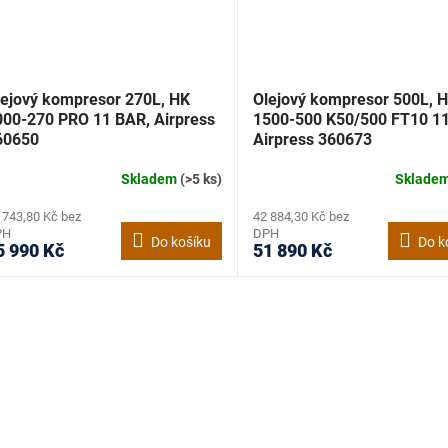
lejový kompresor 270L, HK
Olejový kompresor 500L, 
000-270 PRO 11 BAR, Airpress
1500-500 K50/500 FT10 11
60650
Airpress 360673
Skladem
(>5 ks)
Sklade
 743,80 Kč bez
42 884,30 Kč bez
PH
DPH
Do košíku
Do k
5 990 Kč
51 890 Kč
O
v
l
á
d
a
c
í