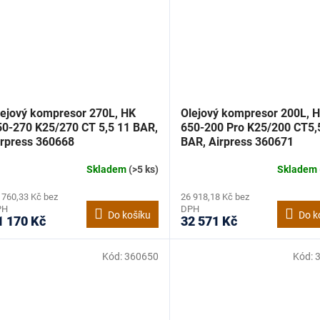
lejový kompresor 270L, HK
Olejový kompresor 200L, 
50-270 K25/270 CT 5,5 11 BAR,
650-200 Pro K25/200 CT5,
irpress 360668
BAR, Airpress 360671
Skladem
(>5 ks)
Skladem
 760,33 Kč bez
26 918,18 Kč bez
PH
DPH
Do košíku
Do k
1 170 Kč
32 571 Kč
Kód:
360650
Kód: