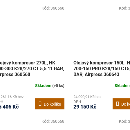
Kód:
360568
Kód:
lejový kompresor 270L, HK
Olejový kompresor 150L, 
00-300 K28/270 CT 5,5 11 BAR,
700-150 PRO K28/150 CT5
irpress 360568
BAR, Airpress 360643
Skladem
(>5 ks)
Sklade
 261,16 Kč bez
24 090,91 Kč bez
PH
DPH
Do košíku
Do k
5 406 Kč
29 150 Kč
Kód:
360668
Kód: