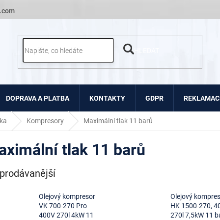
.com
HLEDAT
DOPRAVA A PLATBA
KONTAKTY
GDPR
REKLAMACE
ka
Kompresory
Maximální tlak 11 barů
ximální tlak 11 barů
prodávanější
Olejový kompresor
Olejový kompre
VK 700-270 Pro
HK 1500-270, 4
400V 270l 4kW 11
270l 7,5kW 11 ba