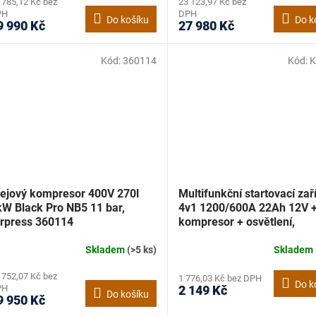
 785,12 Kč bez
23 123,97 Kč bez
PH
DPH
Do košíku
Do k
9 990 Kč
27 980 Kč
Kód:
360114
Kód:
K
lejový kompresor 400V 270l
Multifunkční startovací zař
kW Black Pro NB5 11 bar,
4v1 1200/600A 22Ah 12V 
irpress 360114
kompresor + osvětlení,
Kraft&Dele KD5346
Skladem
(>5 ks)
Skladem
 752,07 Kč bez
1 776,03 Kč bez DPH
Do k
PH
2 149 Kč
Do košíku
9 950 Kč