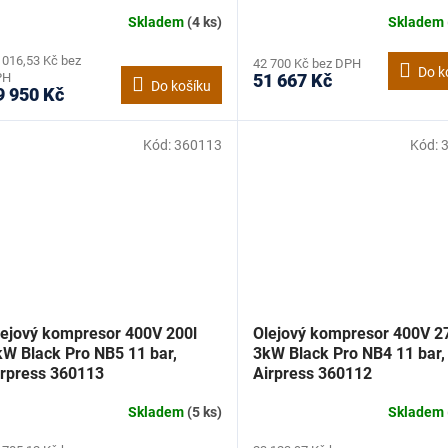
Skladem
(4 ks)
Skladem
 016,53 Kč bez
42 700 Kč bez DPH
Do k
PH
51 667 Kč
Do košíku
9 950 Kč
Kód:
360113
Kód:
lejový kompresor 400V 200l
Olejový kompresor 400V 2
kW Black Pro NB5 11 bar,
3kW Black Pro NB4 11 bar,
irpress 360113
Airpress 360112
Skladem
(5 ks)
Skladem