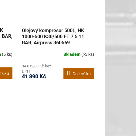
HK
Olejový kompresor 500L, HK
 BAR,
1000-500 K30/500 FT 7,5 11
BAR, Airpress 360569
m
(5 ks)
Skladem
(>5 ks)
34 619,83 Kč bez
DPH
ošíku
Do košíku
41 890 Kč