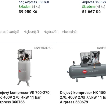
bar, Airpress 360768
Airpress 36067
Skladem
(4 ks)
Skladem
(>5 ks)
39 950 Kč
51 667 Kč
prodávanější
Nejlevnější
Nejdražší
Abecedně
Kód:
360768
Kód:
lejový kompresor VK 700-270
Olejový kompresor HK 150
ro 400V 270l 4kW 11 bar,
270, 400V 270l 7,5kW 11 ba
irpress 360768
Airpress 360679