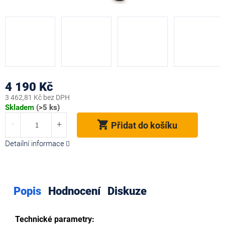
4 190 Kč
3 462,81 Kč bez DPH
Měrná
Skladem
(>5 ks)
cena:
Přidat do košíku
Detailní informace
Popis
Hodnocení
Diskuze
Technické parametry: