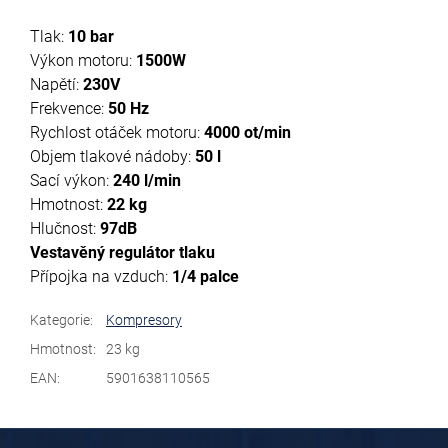
Tlak:
10 bar
Výkon motoru:
1500W
Napětí:
230V
Frekvence:
50 Hz
Rychlost otáček motoru:
4000 ot/min
Objem tlakové nádoby:
50 l
Sací výkon:
240 l/min
Hmotnost:
22 kg
Hlučnost:
97dB
Vestavěný regulátor tlaku
Přípojka na vzduch:
1/4 palce
Kategorie
:
Kompresory
Hmotnost
:
23 kg
EAN
:
5901638110565
Z