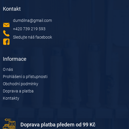
á
Kontakt
p
a
dumdilna
@
gmail.com
t
í
+420 739 219 593
Sledujte náš facebook
Informace
O nás
Prohlášení o přístupnosti
Obchodní podmínky
Doprava a platba
Kontakty
Doprava platba předem od 99 Kč