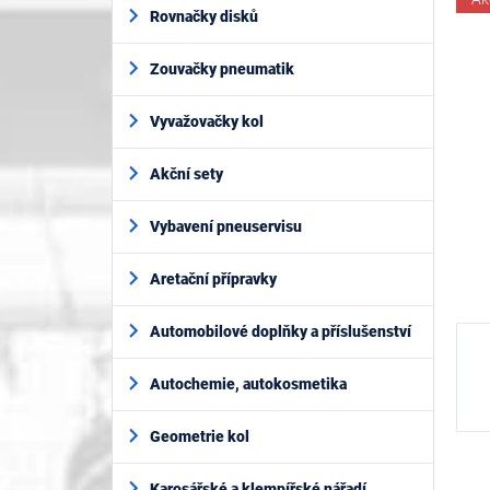
í
je
Rovnačky disků
p
0
z
a
5
Zouvačky pneumatik
n
h
e
l
Vyvažovačky kol
Akční sety
Vybavení pneuservisu
Aretační přípravky
Automobilové doplňky a příslušenství
Autochemie, autokosmetika
Geometrie kol
Karosářské a klempířské nářadí