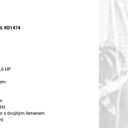
00L KD1474
5,6 HP
hem
in
 Hz
or s dvojitým řemenem
vý