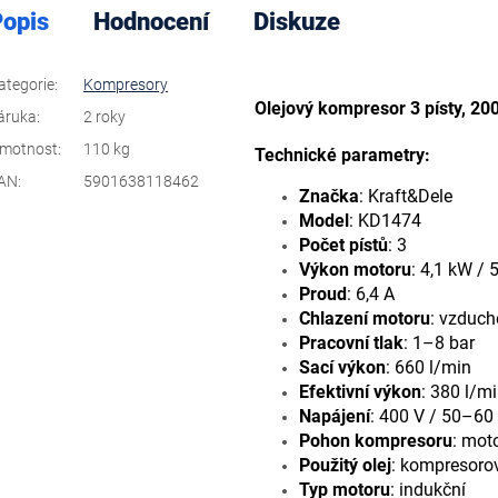
opis
Hodnocení
Diskuze
ategorie
:
Kompresory
Olejový kompresor 3 písty, 2
áruka
:
2 roky
motnost
:
110 kg
Technické parametry:
AN
:
5901638118462
Značka
: Kraft&Dele
Model
: KD1474
Počet pístů
: 3
Výkon motoru
: 4,1 kW / 
Proud
: 6,4 A
Chlazení motoru
: vzduc
Pracovní tlak
: 1–8 bar
Sací výkon
: 660 l/min
Efektivní výkon
: 380 l/m
Napájení
: 400 V / 50–60
Pohon kompresoru
: mot
Použitý olej
: kompresoro
Typ motoru
: indukční