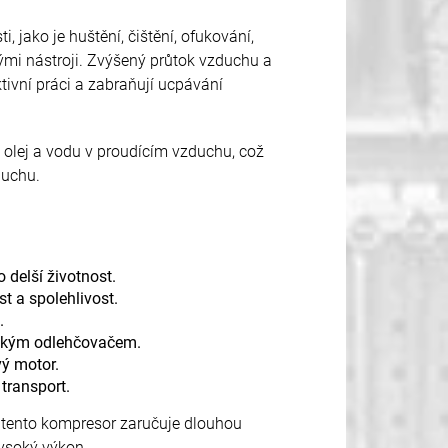
i, jako je huštění, čištění, ofukování,
ými nástroji. Zvýšený průtok vzduchu a
ktivní práci a zabraňují ucpávání
 olej a vodu v proudícím vzduchu, což
duchu.
 delší životnost.
t a spolehlivost.
.
ickým odlehčovačem.
ý motor.
transport.
, tento kompresor zaručuje dlouhou
ysoký výkon.