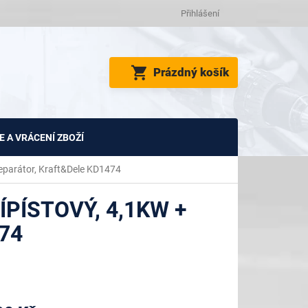
Přihlášení
NÁKUPNÍ
Prázdný košík
KOŠÍK
 A VRÁCENÍ ZBOŽÍ
 separátor, Kraft&Dele KD1474
PÍSTOVÝ, 4,1KW +
74