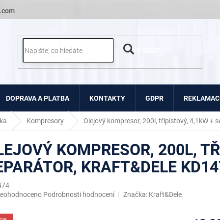
.com
HLEDAT
DOPRAVA A PLATBA
KONTAKTY
GDPR
REKLAMACE
ka
Kompresory
Olejový kompresor, 200l, třípístový, 4,1kW +
LEJOVÝ KOMPRESOR, 200L, TŘÍ
EPARÁTOR, KRAFT&DELE KD14
474
růměrné
eohodnoceno
Podrobnosti hodnocení
Značka:
Kraft&Dele
odnocení
roduktu
ce