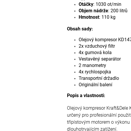
Otáčky
: 1030 ot/min
Objem nádrže
: 200 litrů
Hmotnost
: 110 kg
Obsah sady:
Olejový kompresor KD14
2x vzduchový filtr
4x gumová kola
Vestavěný separátor
2 manometry
4x rychlospojka
Transportní držadlo
Originální balení
Popis a vlastnosti:
Olejový kompresor Kraft&Dele K
určený pro profesionální použi
třípístovým motorem o výkonu
dlouhotrvajícím zatížení.