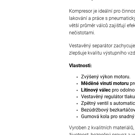
Kompresor je ideální pro činnost
lakování a práce s pneumatick
větší průměr válců zajišťují efe
nečistotami.
Vestavěný separátor zachycuje
zlepšuje kvalitu výstupního vz
Vlastnosti:
Zvýšený výkon motoru.
Měděné vinutí motoru
pro
Litinový válec
pro odolnos
Vestavěný regulátor tlaku
Zpětný ventil s automat
Bezúdržbový bezkartáčov
Gumová kola pro snadný 
Vyroben z kvalitních materiálů
životnost, bezpečný provoz a v