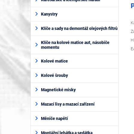
P
Kanystry
K
Klíče a sady na demontáž olejových filtrů
Z
H
Klíče na kolové matice aut, násobiče
momentu
E
Kolové matice
Kolové šrouby
Magnetické misky
Mazací lisy a mazací zařízení
Měniče napětí
Montážní lehátka a sedátka