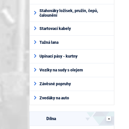
Stahováky ložisek, pružin, čepů,
čalounění
Startovací kabely
Tažná lana
Upínací pásy - kurtny
Vozíky na sudy s olejem
Závěsné popruhy
Zvedáky na auto
Dílna