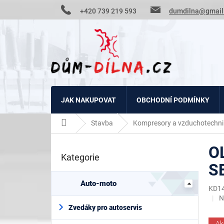
Přejít
+420 739 219 593
dumdilna@gmail
na
obsah
JAK NAKUPOVAT
OBCHODNÍ PODMÍNKY
Domů
Stavba
Kompresory a vzduchotechni
P
O
o
Kategorie
Přeskočit
s
S
kategorie
t
r
Auto-moto
KD1
a
P
N
n
h
Zvedáky pro autoservis
n
p
Ak