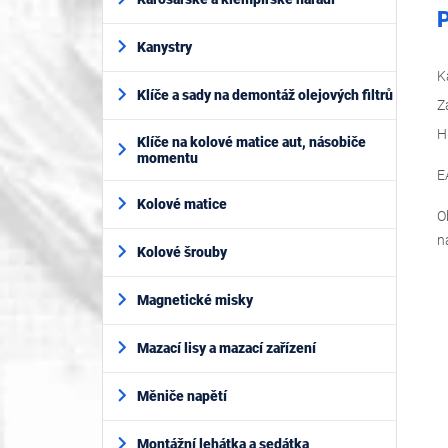
P
Kanystry
K
Klíče a sady na demontáž olejových filtrů
Z
H
Klíče na kolové matice aut, násobiče
momentu
E
Kolové matice
O
n
Kolové šrouby
Magnetické misky
Mazací lisy a mazací zařízení
Měniče napětí
Montážní lehátka a sedátka