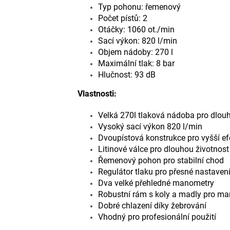
Typ pohonu: řemenový
Počet pístů: 2
Otáčky: 1060 ot./min
Sací výkon: 820 l/min
Objem nádoby: 270 l
Maximální tlak: 8 bar
Hlučnost: 93 dB
Vlastnosti:
Velká 270l tlaková nádoba pro dlouh
Vysoký sací výkon 820 l/min
Dvoupístová konstrukce pro vyšší efe
Litinové válce pro dlouhou životnost
Řemenový pohon pro stabilní chod
Regulátor tlaku pro přesné nastaven
Dva velké přehledné manometry
Robustní rám s koly a madly pro ma
Dobré chlazení díky žebrování
Vhodný pro profesionální použití