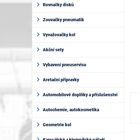
í
je
Rovnačky disků
p
0,0
z
a
5
Zouvačky pneumatik
n
hvěz
e
l
Vyvažovačky kol
Akční sety
Vybavení pneuservisu
Aretační přípravky
Automobilové doplňky a příslušenství
Autochemie, autokosmetika
Geometrie kol
Karosářské a klempířské nářadí