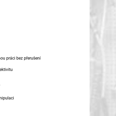
ou práci bez přerušení
ktivitu
í
nipulaci