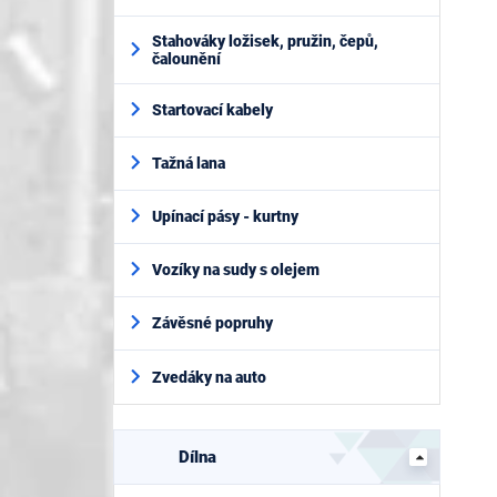
Stahováky ložisek, pružin, čepů,
čalounění
Startovací kabely
Tažná lana
Upínací pásy - kurtny
Vozíky na sudy s olejem
Závěsné popruhy
Zvedáky na auto
Dílna