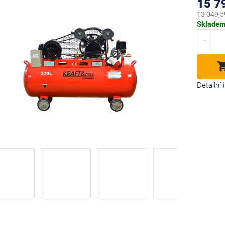
15 7
13 049,5
Měrná
Sklade
cena:
diček.
Detailní