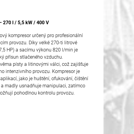
70 l / 5,5 kW / 400 V
vý kompresor určený pro profesionální
cím provozu. Díky velké 270-ti litrové
7,5 HP) a sacímu výkonu 820 l/min je
ký přísun stlačeného vzduchu.
a písty a litinovými válci, což zajišťuje
o intenzivního provozu. Kompresor je
likací, jako je huštění, ofukování, čištění
y a madly usnadňuje manipulaci, zatímco
ožňují pohodlnou kontrolu provozu.