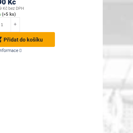
90 Kč
9 Kč bez DPH
m
(>5 ks)
Přidat do košíku
 informace