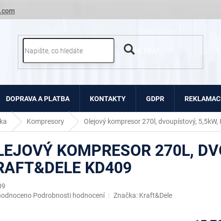
.com
HLEDAT
DOPRAVA A PLATBA
KONTAKTY
GDPR
REKLAMACE
ka
Kompresory
Olejový kompresor 270l, dvoupístový, 5,5kW,
LEJOVÝ KOMPRESOR 270L, DVO
RAFT&DELE KD409
09
ěrné
hodnoceno
Podrobnosti hodnocení
Značka:
Kraft&Dele
ocení
uktu