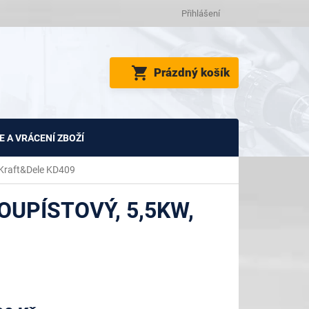
Přihlášení
NÁKUPNÍ
Prázdný košík
KOŠÍK
 A VRÁCENÍ ZBOŽÍ
 Kraft&Dele KD409
UPÍSTOVÝ, 5,5KW,