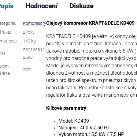
opis
Hodnocení
Diskuze
Olejový kompresor KRAFT&DELE KD409 – 2
ategorie
:
Kompresory
áruka
:
2 roky
KRAFT&DELE KD409 je velmi výkonný olejo
motnost
:
140 kg
použití v dílnách, garážích, firmách i domá
590163811
tlakové nádobě, motoru o výkonu 5,5 kW (
AN
:
2590
vhodný pro náročné práce vyžadující vyso
Model je vybaven řemenovým pohonem, dvěm
bjem
270l
dlouhou životnost a možnost dlouhodobéh
ádrže
:
určen pro široké spektrum pneumatických ap
nebo lakování. Robustní konstrukce s kol
regulátor tlaku a dva velké manometry um
Klíčové parametry:
Model: KD409
Napájení: 400 V / 50 Hz
Výkon motoru: 5,5 kW / 7,5 HP