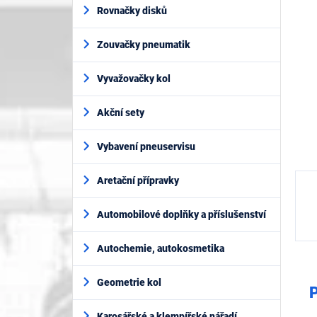
í
5
Rovnačky disků
p
hvěz
a
Zouvačky pneumatik
n
e
l
Vyvažovačky kol
Akční sety
Vybavení pneuservisu
Aretační přípravky
Automobilové doplňky a příslušenství
Autochemie, autokosmetika
Geometrie kol
P
Karosářské a klempířské nářadí