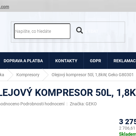
.com
HLEDAT
DOPRAVA A PLATBA
KONTAKTY
GDPR
REKLAMACE
ka
Kompresory
Olejový kompresor 50l, 1,8kW, Geko G80301
LEJOVÝ KOMPRESOR 50L, 1,8K
ěrné
hodnoceno
Podrobnosti hodnocení
Značka:
GEKO
ocení
uktu
3 27
2 706,61
Měrná
Sklade