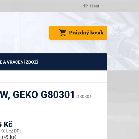
Přihlášení
NÁKUPNÍ
Prázdný košík
KOŠÍK
 A VRÁCENÍ ZBOŽÍ
W, GEKO G80301
G80301
5 Kč
 Kč bez DPH
m
(>5 ks)