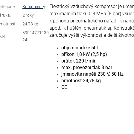
Elektrický vzduchový kompresor je urče
ategorie
:
Kompresory
maximálním tlaku 0,8 MPa (8 bar) všude
áruka
:
2 roky
k pohonu pneumatického nářadí, k nanáš
motnost
:
24.78 kg
apod., k huštění pneumatik aj. Konstruk
59014771130
zaručuje vyšší výkonnost a delší životno
AN
:
24
objem nádrže 50l
příkon 1,8 kW (2,5 hp)
průtok 220 l/min
max. provozní tlak 8 bar
jmenovité napětí 230 V, 50 Hz
hmotnost 24,78 kg
CE