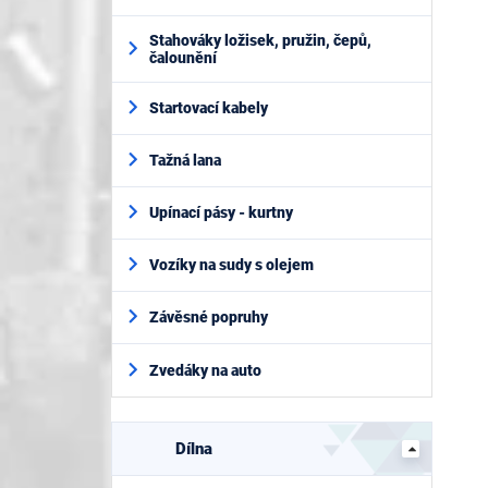
Stahováky ložisek, pružin, čepů,
čalounění
Startovací kabely
Tažná lana
Upínací pásy - kurtny
Vozíky na sudy s olejem
Závěsné popruhy
Zvedáky na auto
Dílna