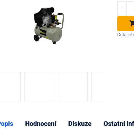
cena:
diček.
Detailní
opis
Hodnocení
Diskuze
Ostatní i