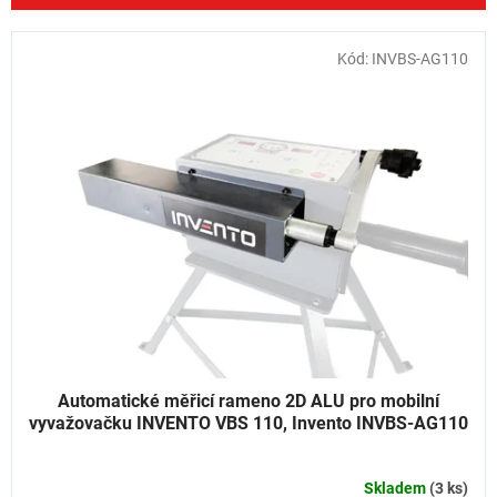
í
p
V
Kód:
INVBS-AG110
r
ý
o
p
d
i
u
s
k
p
t
r
ů
o
d
u
k
t
ů
Automatické měřicí rameno 2D ALU pro mobilní
vyvažovačku INVENTO VBS 110, Invento INVBS-AG110
Skladem
(3 ks)