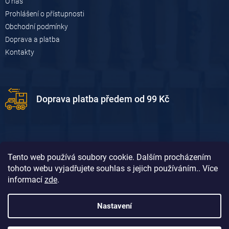
O nás
i
Prohlášení o přístupnosti
s
u
Obchodní podmínky
Doprava a platba
Kontakty
Doprava platba předem od 99 Kč
Tento web používá soubory cookie. Dalším procházením
tohoto webu vyjadřujete souhlas s jejich používáním.. Více
informací
zde
.
Doprava platba dobírkou od 119 Kč
Nastavení