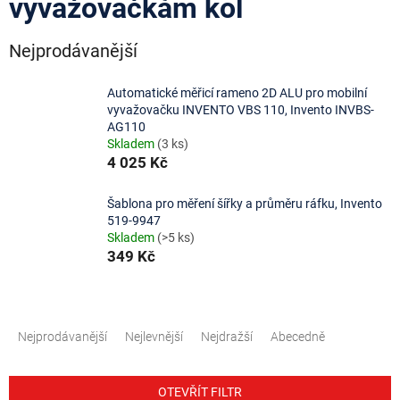
vyvažovačkám kol
Nejprodávanější
Automatické měřicí rameno 2D ALU pro mobilní
vyvažovačku INVENTO VBS 110, Invento INVBS-
AG110
Skladem
(3 ks)
4 025 Kč
Šablona pro měření šířky a průměru ráfku, Invento
519-9947
Skladem
(>5 ks)
349 Kč
Ř
a
Nejprodávanější
Nejlevnější
Nejdražší
Abecedně
z
e
n
OTEVŘÍT FILTR