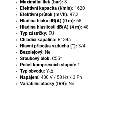
Maximální tlak (bar):
8
Efektivní kapacita (l/min):
1620
Efektivní průtok (m³/h):
97,2
Hladina hluku dB(A) (0 m):
68
Hladina hlasitosti dB(A) (4 m):
48
Typ zástrčky:
EU
Chladicí kapalina:
R134a
Hlavní přípojka vzduchu (“):
3/4
Bezolejový:
Ne
Šroubový blok:
C55*
Počet kompresních stupňů:
1
Typ obvodu:
Y-∆
Napájení:
400 V / 50 Hz / 3 Ph
Variabilní otáčky (IVR):
Ne