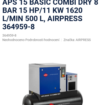
APS 15 BASIC COMBI DRY 8
BAR 15 HP/11 KW 1620
L/MIN 500 L, AIRPRESS
364959-8
364959-8
Průměrné
Neohodnoceno
Podrobnosti hodnocení
Značka:
AIRPRESS
hodnocení
produktu
je
0,0
z
5
hvězdiček.