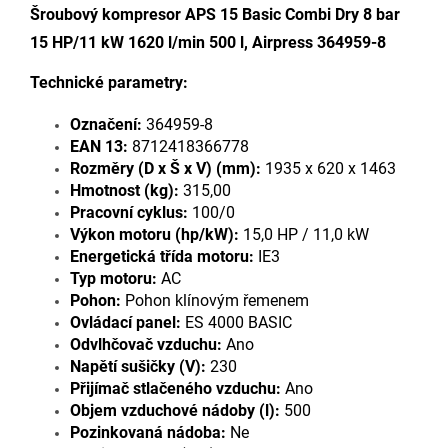
Šroubový kompresor APS 15 Basic Combi Dry 8 bar
15 HP/11 kW 1620 l/min 500 l, Airpress 364959-8
Technické parametry:
Označení:
364959-8
EAN 13:
8712418366778
Rozměry (D x Š x V) (mm):
1935 x 620 x 1463
Hmotnost (kg):
315,00
Pracovní cyklus:
100/0
Výkon motoru (hp/kW):
15,0 HP / 11,0 kW
Energetická třída motoru:
IE3
Typ motoru:
AC
Pohon:
Pohon klínovým řemenem
Ovládací panel:
ES 4000 BASIC
Odvlhčovač vzduchu:
Ano
Napětí sušičky (V):
230
Přijímač stlačeného vzduchu:
Ano
Objem vzduchové nádoby (l):
500
Pozinkovaná nádoba:
Ne