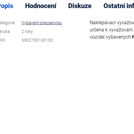
opis
Hodnocení
Diskuze
Ostatní i
Naklepávací vyvažov
ategorie
:
Vybavení pneuservisu
určena k vyvažování
áruka
:
2 roky
vozidel vybavených
AN
:
5902730100133