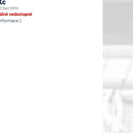
Kč
č bez DPH
lně nedostupné
 informace