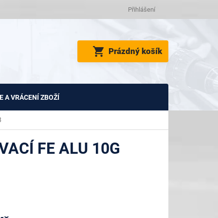
Přihlášení
NÁKUPNÍ
Prázdný košík
KOŠÍK
 A VRÁCENÍ ZBOŽÍ
8
ACÍ FE ALU 10G