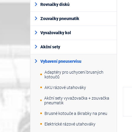
í
je
Rovnačky disků
p
0,0
z
a
5
Zouvačky pneumatik
n
hvěz
e
l
Vyvažovačky kol
Akční sety
Vybavení pneuservisu
Adaptéry pro uchycení brusných
kotoučů
AKU rázové utahováky
Akční sety vyvažovačka + zouvačka
pneumatik
Brusné kotouče a škrabky na pneu
Elektrické rázové utahováky