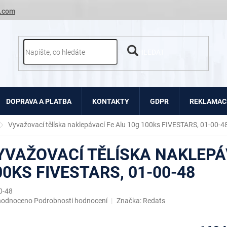
.com
HLEDAT
DOPRAVA A PLATBA
KONTAKTY
GDPR
REKLAMACE
Vyvažovací tělíska naklepávací Fe Alu 10g 100ks FIVESTARS, 01-00-4
YVAŽOVACÍ TĚLÍSKA NAKLEPÁV
00KS FIVESTARS, 01-00-48
0-48
ěrné
hodnoceno
Podrobnosti hodnocení
Značka:
Redats
ocení
uktu