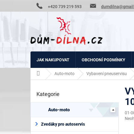
Přejít
+420 739 219 593
dumdilna@gmail
na
obsah
JAK NAKUPOVAT
OBCHODNÍ PODMÍNKY
Domů
Auto-moto
Vybavení pneuservisu
P
V
o
Kategorie
Přeskočit
s
1
kategorie
t
r
Auto-moto
01-0
a
Prům
Neo
n
hodn
Zvedáky pro autoservis
n
prod