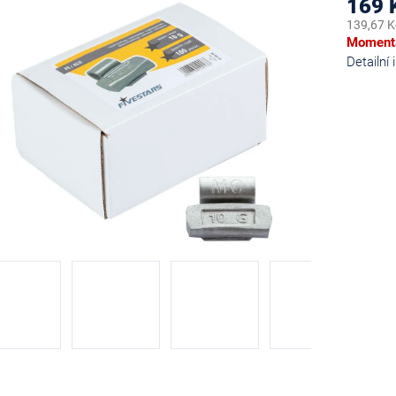
169 
139,67 K
Měrná
Momentá
cena:
Detailní
diček.