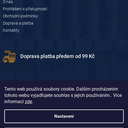
O nás
i
Prohlášení o přístupnosti
s
u
Obchodní podmínky
Doprava a platba
Kontakty
Doprava platba předem od 99 Kč
Tento web používá soubory cookie. Dalším procházením
tohoto webu vyjadřujete souhlas s jejich používáním.. Více
informací
zde
.
Doprava platba dobírkou od 119 Kč
Nastavení