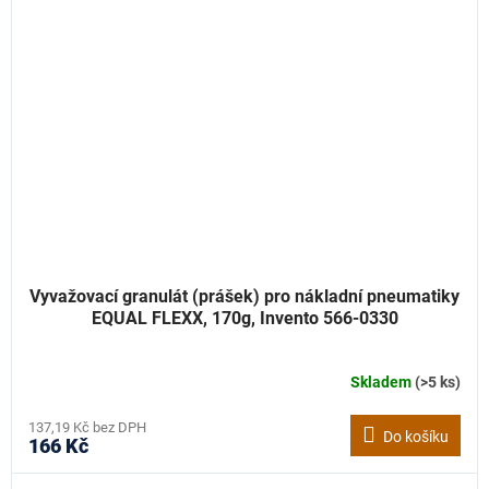
Vyvažovací granulát (prášek) pro nákladní pneumatiky
EQUAL FLEXX, 170g, Invento 566-0330
Skladem
(>5 ks)
137,19 Kč bez DPH
Do košíku
166 Kč