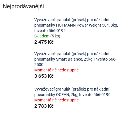
Nejprodávanější
Vyvažovací granulát (prášek) pro nákladní
pneumatiky HOFMANN Power Weight 504, 8kg,
Invento 566-0192
Skladem
(5 ks)
2 475 Kč
Vyvažovací granulát (prášek) pro nákladní
pneumatiky Smart Balance, 25kg, Invento 566-
2500
Momentálně nedostupné
3 653 Kč
Vyvažovací granulát (prášek) pro nákladní
pneumatiky OCEAN, 7kg, Invento 566-0190
Momentálně nedostupné
2 783 Kč
Ř