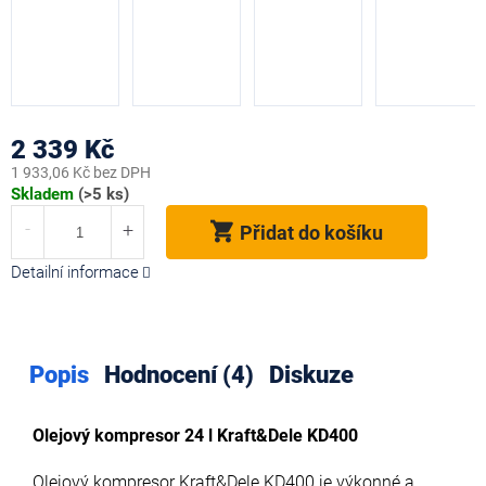
2 339 Kč
1 933,06 Kč bez DPH
Měrná
Skladem
(>5 ks)
cena:
Přidat do košíku
Detailní informace
Popis
Hodnocení (4)
Diskuze
Olejový kompresor 24 l Kraft&Dele KD400
Olejový kompresor Kraft&Dele KD400 je výkonné a