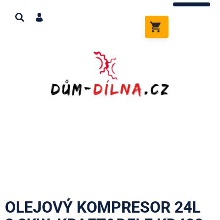
Přejít
na
obsah
NÁKUPNÍ
KOŠÍK
OLEJOVÝ KOMPRESOR 24L