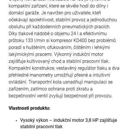
kompaktní zařízení, které se skvěle hodí do dílny i
domácí garáže. Je navržen pro uživatele, kteří
očekávají spolehlivost, stabilní provoz a jednoduchou
obsluhu při každodenních pneumatických pracích.
Díky tlakové nádobě o objemu 24 l a efektivnímu
průtoku 133 l/min si kompresor KD400 bez problémů
poradí s huštěním, ofukováním, čištěním i lehkými
lakýrnickými pracemi. Výkonný indukční motor
zajišťuje kultivovaný chod a stabilní pracovní tlak.
Kompaktní konstrukce, vestavěný regulátor tlaku a dva
přehledné manometry umožňují přesné a intuitivní
ovládání. Transportní kola usnadňují manipulaci se
zařízením, zatímco ochrana proti zkratu a
bezpečnostní ventil zvyšují bezpečnost při provozu.
Vlastnosti produktu:
Vysoký výkon – indukční motor 3,8 HP zajišťuje
stabilní pracovní tlak