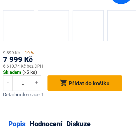
9 899 Kč
–19 %
7 999 Kč
6 610,74 Kč bez DPH
Měrná
Skladem
(>5 ks)
cena:
Přidat do košíku
Detailní informace
Popis
Hodnocení
Diskuze