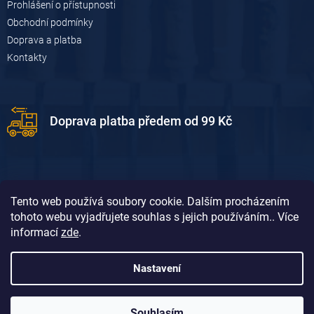
Prohlášení o přístupnosti
s
u
Obchodní podmínky
Doprava a platba
Kontakty
Doprava platba předem od 99 Kč
Tento web používá soubory cookie. Dalším procházením
tohoto webu vyjadřujete souhlas s jejich používáním.. Více
informací
zde
.
Doprava platba dobírkou od 119 Kč
Nastavení
Souhlasím