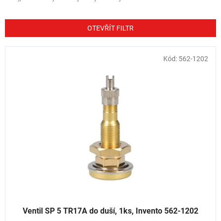
z
e
n
OTEVŘÍT FILTR
í
p
V
Kód:
562-1202
r
ý
o
p
d
i
u
s
k
p
t
r
ů
o
d
u
k
t
ů
Ventil SP 5 TR17A do duší, 1ks, Invento 562-1202