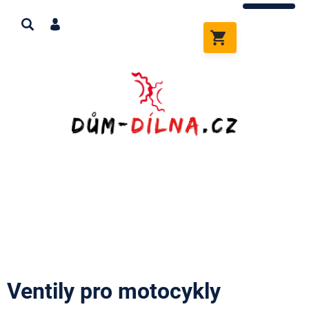
Přejít
na
obsah
NÁKUPNÍ
KOŠÍK
Ventily pro motocykly