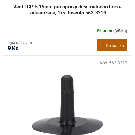
Ventil GP-5 16mm pro opravy duší metodou horké
vulkanizace, 1ks, Invento 562-3219
Skladem
(>5 ks)
7,44 Kč bez DPH
Do košíku
9 Kč
Kód:
562-3212