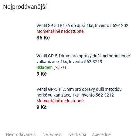
Nejprodávanější
Ventil SP 5 TR17A do duší, 1ks, Invento 562-1202
Momentálně nedostupné
36 Kč
Ventil GP-5 16mm pro opravy duší metodou horké
vulkanizace, 1ks, Invento 562-3219
Skladem
(>5 ks)
9 Kč
Ventil GP-5 11,5mm pro opravy duší metodou
horké vulkanizace, 1ks, Invento 562-3212
Momentálně nedostupné
9 Kč
Ř
a
Nejprodávanější
Nejlevnější
Nejdražší
Abecedně