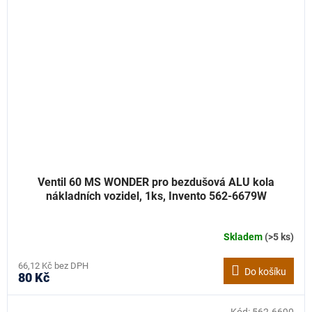
Ventil 60 MS WONDER pro bezdušová ALU kola
nákladních vozidel, 1ks, Invento 562-6679W
Skladem
(>5 ks)
66,12 Kč bez DPH
Do košíku
80 Kč
Kód:
562-6690