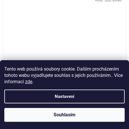
Tento web používá soubory cookie. Dalším procházením
tohoto webu vyjadřujete souhlas s jejich používáním.. Více
informací
zde
.
Ventil 70 MS–27° pro bezdušová ALU kola nákladních
vozidel, 1ks, Invento 562-6690
Nastavení
Momentálně nedostupné
Souhlasím
25,62 Kč bez DPH
31 Kč