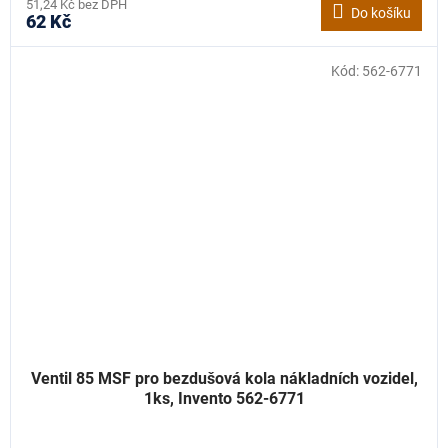
51,24 Kč bez DPH
Do košíku
62 Kč
Kód:
562-6771
Ventil 85 MSF pro bezdušová kola nákladních vozidel,
1ks, Invento 562-6771