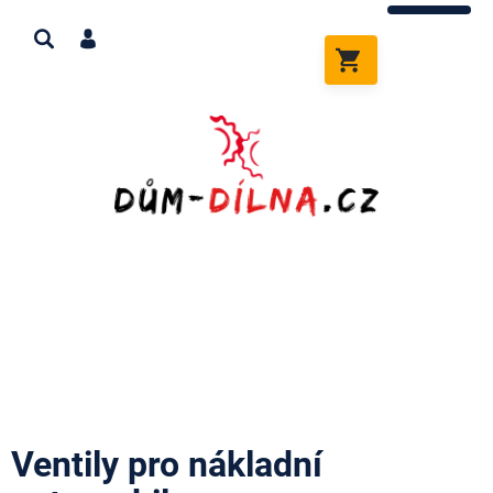
Přejít
na
obsah
NÁKUPNÍ
KOŠÍK
Ventily pro nákladní