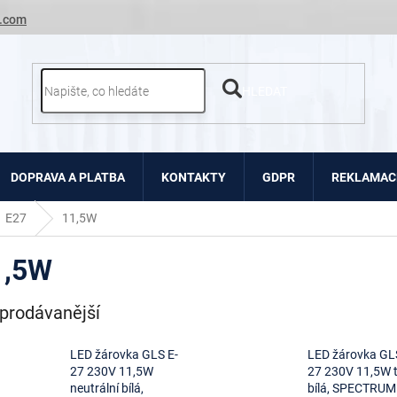
.com
HLEDAT
DOPRAVA A PLATBA
KONTAKTY
GDPR
REKLAMACE
E27
11,5W
1,5W
prodávanější
LED žárovka GLS E-
LED žárovka GL
27 230V 11,5W
27 230V 11,5W 
neutrální bílá,
bílá, SPECTRUM