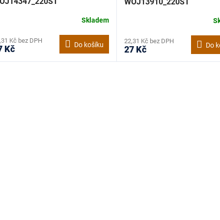
OJ14347_220ST
WOJ13910_220ST
Skladem
S
,31 Kč bez DPH
22,31 Kč bez DPH
Do košíku
Do k
7 Kč
27 Kč
O
v
l
á
d
a
c
í
p
r
v
k
y
v
ý
p