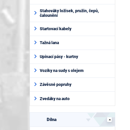
Stahováky ložisek, pružin, čepů,
čalounění
Startovací kabely
Tažná lana
Upínací pásy - kurtny
Vozíky na sudy s olejem
Závěsné popruhy
Zvedáky na auto
Dílna