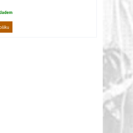
kladem
ošíku