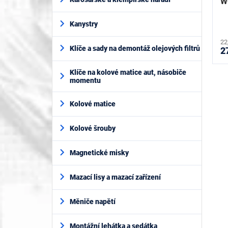
t
W
ů
Kanystry
22
Klíče a sady na demontáž olejových filtrů
2
Klíče na kolové matice aut, násobiče
momentu
Kolové matice
Kolové šrouby
Magnetické misky
Mazací lisy a mazací zařízení
Měniče napětí
Montážní lehátka a sedátka