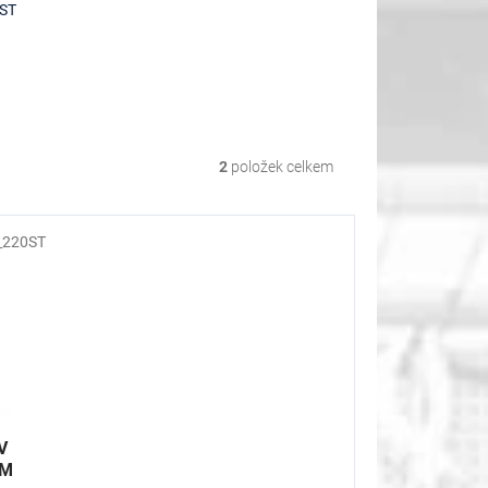
ST
2
položek celkem
_220ST
V
UM