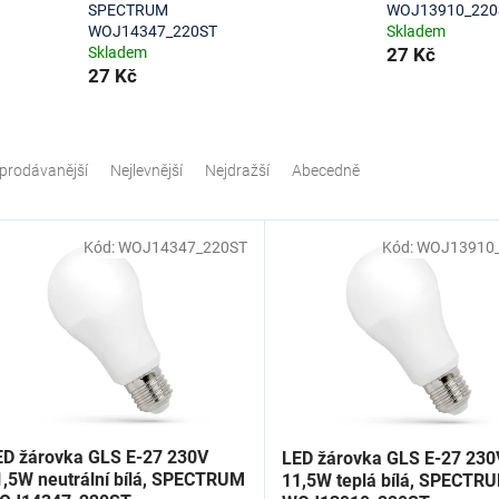
SPECTRUM
WOJ13910_220
WOJ14347_220ST
Skladem
Skladem
27 Kč
27 Kč
prodávanější
Nejlevnější
Nejdražší
Abecedně
Kód:
WOJ14347_220ST
Kód:
WOJ13910
ED žárovka GLS E-27 230V
LED žárovka GLS E-27 230
1,5W neutrální bílá, SPECTRUM
11,5W teplá bílá, SPECTR