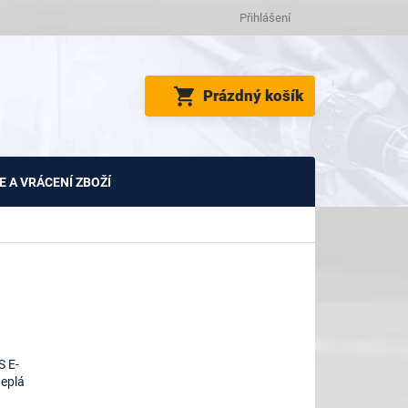
Přihlášení
NÁKUPNÍ
Prázdný košík
KOŠÍK
 A VRÁCENÍ ZBOŽÍ
S E-
teplá