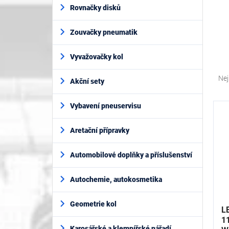
í
Rovnačky disků
p
a
Zouvačky pneumatik
n
e
l
Vyvažovačky kol
Ř
a
Nej
Akční sety
z
e
V
Vybavení pneuservisu
n
ý
í
p
Aretační přípravky
p
i
r
s
o
Automobilové doplňky a příslušenství
p
d
r
u
Autochemie, autokosmetika
o
k
d
t
Geometrie kol
u
L
ů
k
1
Karosářské a klempířské nářadí