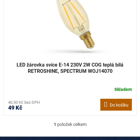
t
r
ů
o
d
u
k
t
ů
LED žárovka svíce E-14 230V 2W COG teplá bílá
RETROSHINE, SPECTRUM WOJ14070
Skladem
40,50 Kč bez DPH
Do košíku
49 Kč
1
položek celkem
O
v
l
Z