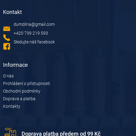
á
á
d
Kontakt
p
a
a
c
dumdilna
@
gmail.com
t
í
í
p
+420 739 219 593
r
Sledujte náš facebook
v
k
y
v
Informace
ý
p
O nás
i
Prohlášení o přístupnosti
s
u
Obchodní podmínky
Doprava a platba
Kontakty
Doprava platba předem od 99 Kč