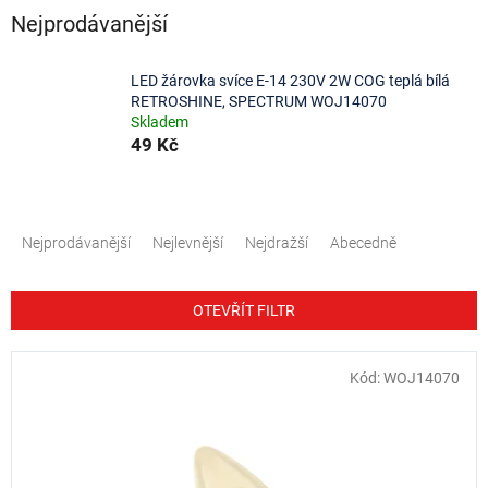
Nejprodávanější
LED žárovka svíce E-14 230V 2W COG teplá bílá
RETROSHINE, SPECTRUM WOJ14070
Skladem
49 Kč
Ř
a
Nejprodávanější
Nejlevnější
Nejdražší
Abecedně
z
e
n
OTEVŘÍT FILTR
í
p
V
Kód:
WOJ14070
r
ý
o
p
d
i
u
s
k
p