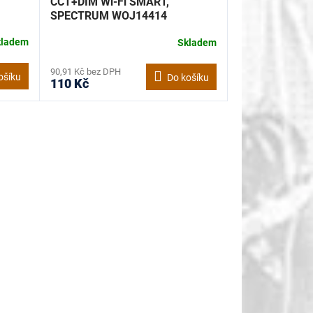
CCT+DIM Wi-Fi SMART,
SPECTRUM WOJ14414
kladem
Skladem
90,91 Kč bez DPH
ošíku
Do košíku
110 Kč