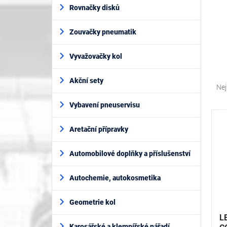
í
Rovnačky disků
p
a
Zouvačky pneumatik
n
e
l
Vyvažovačky kol
Ř
Akční sety
a
Nej
z
Vybavení pneuservisu
e
V
n
ý
í
Aretační přípravky
p
p
i
r
Automobilové doplňky a příslušenství
s
o
p
d
Autochemie, autokosmetika
r
u
o
k
d
Geometrie kol
t
u
L
ů
k
Karosářské a klempířské nářadí