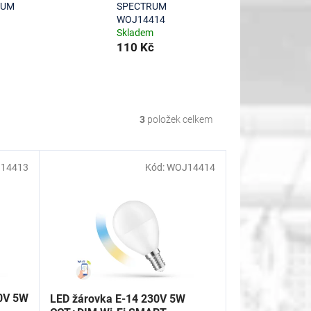
RUM
SPECTRUM
WOJ14414
Skladem
110 Kč
3
položek celkem
14413
Kód:
WOJ14414
30V 5W
LED žárovka E-14 230V 5W