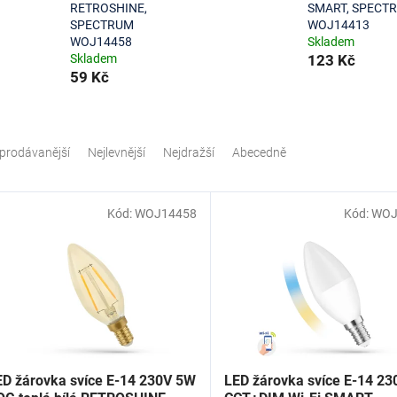
RETROSHINE,
SMART, SPECT
SPECTRUM
WOJ14413
WOJ14458
Skladem
Skladem
123 Kč
59 Kč
prodávanější
Nejlevnější
Nejdražší
Abecedně
Kód:
WOJ14458
Kód:
WOJ
ED žárovka svíce E-14 230V 5W
LED žárovka svíce E-14 2