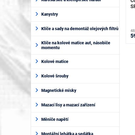
C
t
S
ů
Kanystry
Klíče a sady na demontáž olejových filtrů
48
5
Klíče na kolové matice aut, násobiče
momentu
Kolové matice
Kolové šrouby
Magnetické misky
Mazací lisy a mazací zařízení
Měniče napětí
Montážní lehátka a sedátka