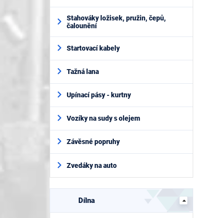
Stahováky ložisek, pružin, čepů,
čalounění
Startovací kabely
Tažná lana
Upínací pásy - kurtny
Vozíky na sudy s olejem
Závěsné popruhy
Zvedáky na auto
Dílna