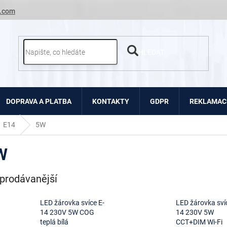
.com
HLEDAT
DOPRAVA A PLATBA
KONTAKTY
GDPR
REKLAMACE
E14
5W
W
prodávanější
LED žárovka svíce E-
LED žárovka sví
14 230V 5W COG
14 230V 5W
teplá bílá
CCT+DIM Wi-Fi