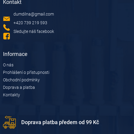
d
Kontakt
p
a
a
c
dumdilna
@
gmail.com
t
í
í
p
+420 739 219 593
r
Sledujte náš facebook
v
k
y
v
Informace
ý
p
O nás
i
Prohlášení o přístupnosti
s
u
Obchodní podmínky
Doprava a platba
Kontakty
Doprava platba předem od 99 Kč