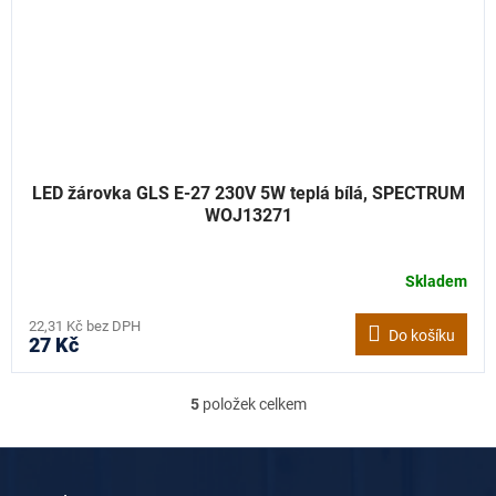
LED žárovka GLS E-27 230V 5W teplá bílá, SPECTRUM
WOJ13271
Skladem
22,31 Kč bez DPH
Do košíku
27 Kč
5
položek celkem
O
v
l
Z
á
á