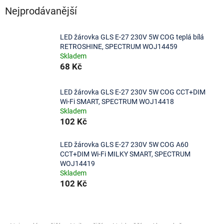
Nejprodávanější
LED žárovka GLS E-27 230V 5W COG teplá bílá
RETROSHINE, SPECTRUM WOJ14459
Skladem
68 Kč
LED žárovka GLS E-27 230V 5W COG CCT+DIM
Wi-Fi SMART, SPECTRUM WOJ14418
Skladem
102 Kč
LED žárovka GLS E-27 230V 5W COG A60
CCT+DIM Wi-Fi MILKY SMART, SPECTRUM
WOJ14419
Skladem
102 Kč
Ř