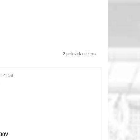
2
položek celkem
14158
230V