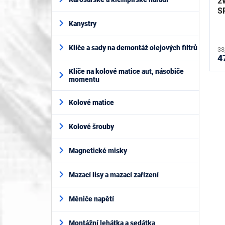
2W
t
S
ů
Kanystry
Klíče a sady na demontáž olejových filtrů
38
4
Klíče na kolové matice aut, násobiče
momentu
Kolové matice
Kolové šrouby
Magnetické misky
Mazací lisy a mazací zařízení
Měniče napětí
Montážní lehátka a sedátka