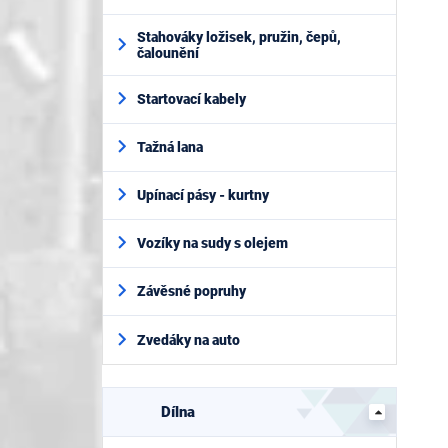
Stahováky ložisek, pružin, čepů,
čalounění
Startovací kabely
Tažná lana
Upínací pásy - kurtny
Vozíky na sudy s olejem
Závěsné popruhy
Zvedáky na auto
Dílna