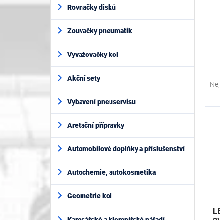
í
Rovnačky disků
p
a
Zouvačky pneumatik
n
e
l
Vyvažovačky kol
Ř
Akční sety
a
Nej
z
Vybavení pneuservisu
e
V
n
ý
í
Aretační přípravky
p
p
i
r
Automobilové doplňky a příslušenství
s
o
p
d
Autochemie, autokosmetika
r
u
o
k
d
Geometrie kol
t
u
L
ů
k
Karosářské a klempířské nářadí