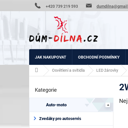
Přejít
+420 739 219 593
dumdilna@gmail
na
obsah
JAK NAKUPOVAT
OBCHODNÍ PODMÍNKY
Domů
Osvětlení a svítidla
LED žárovky
P
2
o
Kategorie
Přeskočit
s
kategorie
t
Nej
r
Auto-moto
a
n
Zvedáky pro autoservis
n