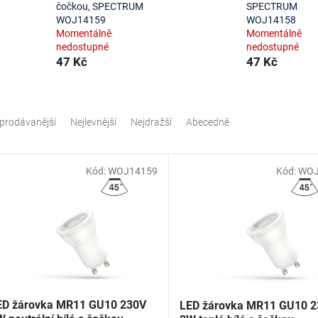
čočkou, SPECTRUM
SPECTRUM
WOJ14159
WOJ14158
Momentálně
Momentálně
nedostupné
nedostupné
47 Kč
47 Kč
prodávanější
Nejlevnější
Nejdražší
Abecedně
Kód:
WOJ14159
Kód:
WOJ
ED žárovka MR11 GU10 230V
LED žárovka MR11 GU10 