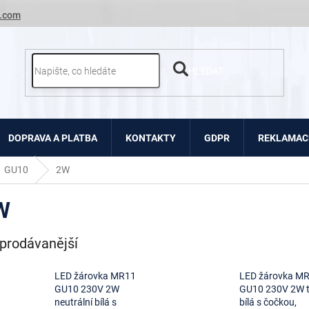
.com
HLEDAT
DOPRAVA A PLATBA
KONTAKTY
GDPR
REKLAMACE
GU10
2W
W
prodávanější
LED žárovka MR11
LED žárovka M
GU10 230V 2W
GU10 230V 2W t
neutrální bílá s
bílá s čočkou,