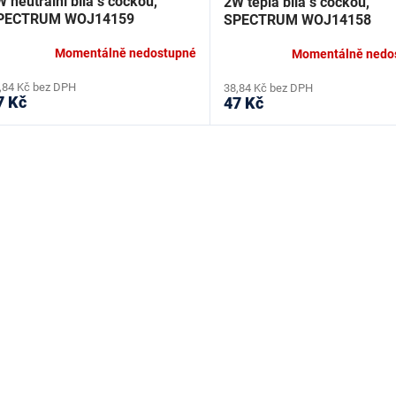
 neutrální bílá s čočkou,
2W teplá bílá s čočkou,
PECTRUM WOJ14159
SPECTRUM WOJ14158
Momentálně nedostupné
Momentálně nedo
,84 Kč bez DPH
38,84 Kč bez DPH
7 Kč
47 Kč
O
v
l
á
d
a
c
í
p
r
v
k
y
v
ý