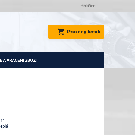
Přihlášení
NÁKUPNÍ
Prázdný košík
KOŠÍK
 A VRÁCENÍ ZBOŽÍ
R11
eplá