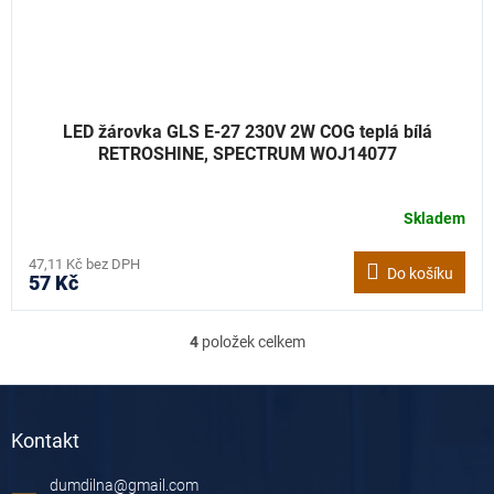
LED žárovka GLS E-27 230V 2W COG teplá bílá
RETROSHINE, SPECTRUM WOJ14077
Skladem
47,11 Kč bez DPH
Do košíku
57 Kč
4
položek celkem
O
v
l
Z
á
á
d
Kontakt
p
a
a
c
dumdilna
@
gmail.com
t