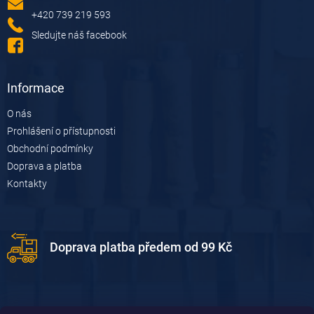
í
í
p
+420 739 219 593
r
Sledujte náš facebook
v
k
y
v
Informace
ý
p
O nás
i
Prohlášení o přístupnosti
s
u
Obchodní podmínky
Doprava a platba
Kontakty
Doprava platba předem od 99 Kč