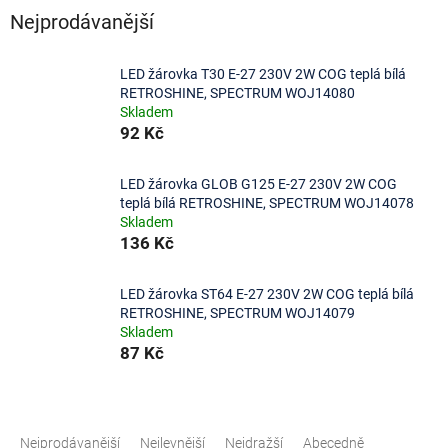
Nejprodávanější
LED žárovka T30 E-27 230V 2W COG teplá bílá
RETROSHINE, SPECTRUM WOJ14080
Skladem
92 Kč
LED žárovka GLOB G125 E-27 230V 2W COG
teplá bílá RETROSHINE, SPECTRUM WOJ14078
Skladem
136 Kč
LED žárovka ST64 E-27 230V 2W COG teplá bílá
RETROSHINE, SPECTRUM WOJ14079
Skladem
87 Kč
Ř
a
Nejprodávanější
Nejlevnější
Nejdražší
Abecedně