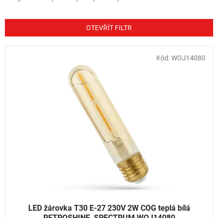
z
e
n
OTEVŘÍT FILTR
í
p
V
Kód:
WOJ14080
r
ý
o
p
d
i
u
s
k
p
t
r
ů
o
d
u
k
t
ů
LED žárovka T30 E-27 230V 2W COG teplá bílá
RETROSHINE, SPECTRUM WOJ14080