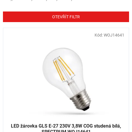
z
e
n
OTEVŘÍT FILTR
í
p
V
Kód:
WOJ14641
r
ý
o
p
d
i
u
s
k
p
t
r
ů
o
d
u
k
t
ů
LED žárovka GLS E-27 230V 3,8W COG studená bílá,
SPECTRUM WOJ14641