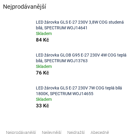
Nejprodávanější
LED žárovka GLS E-27 230V 3,8W COG studená
bílá, SPECTRUM WOJ14641
Skladem
84 Kč
LED žárovka GLOB G95 E-27 230V 4W COG teplá
bílá, SPECTRUM WOJ13763
Skladem
76 Kč
LED žárovka GLS E-27 230V 7W COG teplá bílá
1800K, SPECTRUM WOJ14655
Skladem
33 Kč
Ř
a
Nejprodávanější
Nejlevnější
Nejdražší
Abecedně