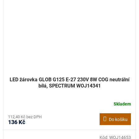
LED žárovka GLOB G125 E-27 230V 8W COG neutrální
bílá, SPECTRUM WOJ14341
Skladem
112,40 Kč bez DPH
Do košíku
136 Kč
Kód:
WOJ14653