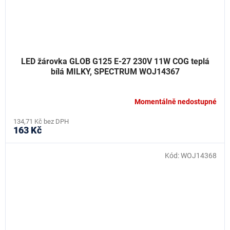
LED žárovka GLOB G125 E-27 230V 11W COG teplá
bílá MILKY, SPECTRUM WOJ14367
Momentálně nedostupné
134,71 Kč bez DPH
163 Kč
Kód:
WOJ14368