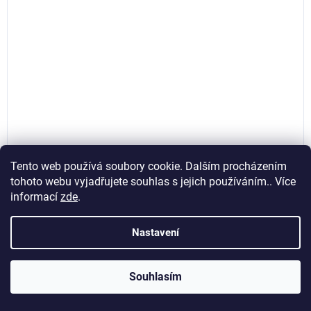
Tento web používá soubory cookie. Dalším procházením
tohoto webu vyjadřujete souhlas s jejich používáním.. Více
informací
zde
.
LED žárovka ST64 E-27 230V 2W COG teplá bílá
RETROSHINE, SPECTRUM WOJ14079
Nastavení
Skladem
Souhlasím
71,90 Kč bez DPH
Do košíku
87 Kč