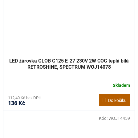
LED žárovka GLOB G125 E-27 230V 2W COG teplá bílá
RETROSHINE, SPECTRUM WOJ14078
Skladem
112,40 Kč bez DPH
Do košíku
136 Kč
Kód:
WOJ14459