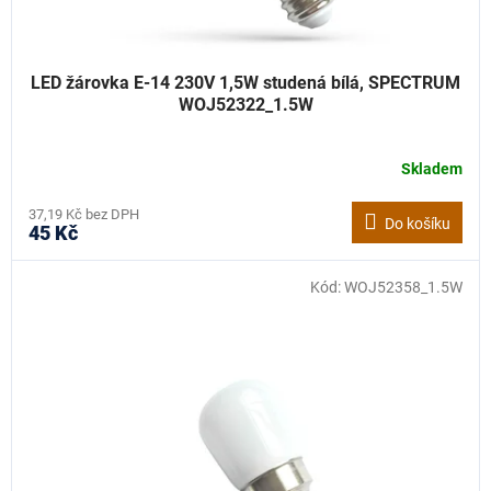
ů
LED žárovka E-14 230V 1,5W studená bílá, SPECTRUM
WOJ52322_1.5W
Skladem
37,19 Kč bez DPH
Do košíku
45 Kč
Kód:
WOJ52358_1.5W