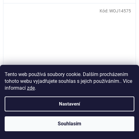
Kód:
WOJ14575
Tento web používá soubory cookie. Dalším procházením
tohoto webu vyjadřujete souhlas s jejich používáním.. Více
informací
zde
.
Nastavení
LED žárovka svíce E-14 230V 1W COG teplá bílá,
SPECTRUM WOJ14575
Souhlasím
Skladem