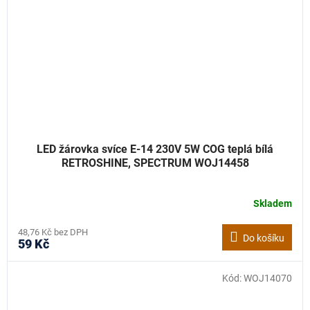
LED žárovka svíce E-14 230V 5W COG teplá bílá
RETROSHINE, SPECTRUM WOJ14458
Skladem
48,76 Kč bez DPH
Do košíku
59 Kč
Kód:
WOJ14070