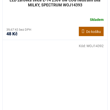
LED žárovka svíce E-14 230V 6W COG neutrální bílá
MILKY, SPECTRUM WOJ14393
Skladem
39,67 Kč bez DPH
Do košíku
48 Kč
Kód:
WOJ14392