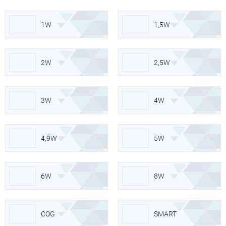
1W
1,5W
2W
2,5W
3W
4W
4,9W
5W
6W
8W
COG
SMART