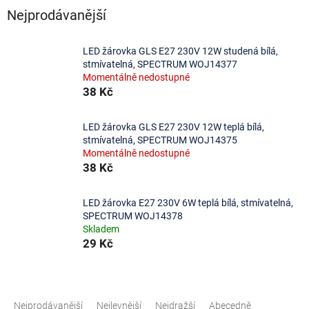
Nejprodávanější
LED žárovka GLS E27 230V 12W studená bílá,
stmívatelná, SPECTRUM WOJ14377
Momentálně nedostupné
38 Kč
LED žárovka GLS E27 230V 12W teplá bílá,
stmívatelná, SPECTRUM WOJ14375
Momentálně nedostupné
38 Kč
LED žárovka E27 230V 6W teplá bílá, stmívatelná,
SPECTRUM WOJ14378
Skladem
29 Kč
Ř
a
Nejprodávanější
Nejlevnější
Nejdražší
Abecedně