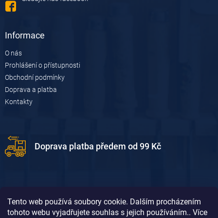
v
k
y
v
Informace
ý
p
O nás
i
Prohlášení o přístupnosti
s
u
Obchodní podmínky
Doprava a platba
Kontakty
Doprava platba předem od 99 Kč
Tento web používá soubory cookie. Dalším procházením
tohoto webu vyjadřujete souhlas s jejich používáním.. Více