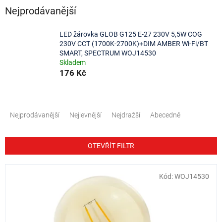
Nejprodávanější
LED žárovka GLOB G125 E-27 230V 5,5W COG
230V CCT (1700K-2700K)+DIM AMBER Wi-Fi/BT
SMART, SPECTRUM WOJ14530
Skladem
176 Kč
Ř
a
Nejprodávanější
Nejlevnější
Nejdražší
Abecedně
z
e
n
OTEVŘÍT FILTR
í
p
V
Kód:
WOJ14530
r
ý
o
p
d
i
u
s