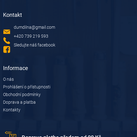
l
Z
á
á
d
Kontakt
p
a
a
c
dumdilna
@
gmail.com
t
í
í
p
+420 739 219 593
r
Sledujte náš facebook
v
k
y
v
Informace
ý
p
O nás
i
Prohlášení o přístupnosti
s
u
Obchodní podmínky
Doprava a platba
Kontakty