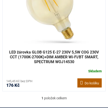
k
p
t
r
ů
o
d
u
k
t
ů
LED žárovka GLOB G125 E-27 230V 5,5W COG 230V
CCT (1700K-2700K)+DIM AMBER Wi-Fi/BT SMART,
SPECTRUM WOJ14530
Skladem
145,45 Kč bez DPH
Do košíku
176 Kč
1
položek celkem
O
v