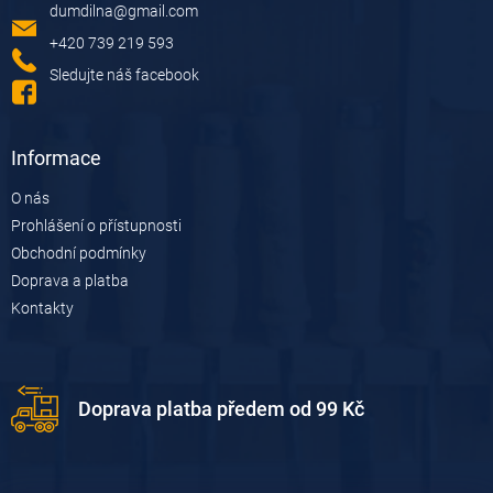
dumdilna
@
gmail.com
t
í
+420 739 219 593
Sledujte náš facebook
Informace
O nás
Prohlášení o přístupnosti
Obchodní podmínky
Doprava a platba
Kontakty
Doprava platba předem od 99 Kč