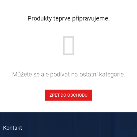
Produkty teprve připravujeme.
Můžete se ale podívat na ostatní kategorie.
ZPĚT DO OBCHODU
Z
á
Kontakt
p
a