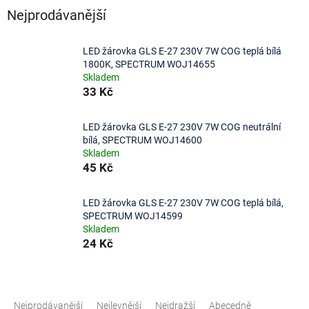
Nejprodávanější
LED žárovka GLS E-27 230V 7W COG teplá bílá
1800K, SPECTRUM WOJ14655
Skladem
33 Kč
LED žárovka GLS E-27 230V 7W COG neutrální
bílá, SPECTRUM WOJ14600
Skladem
45 Kč
LED žárovka GLS E-27 230V 7W COG teplá bílá,
SPECTRUM WOJ14599
Skladem
24 Kč
Ř
a
Nejprodávanější
Nejlevnější
Nejdražší
Abecedně