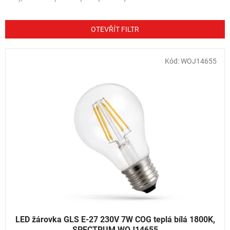
z
e
n
OTEVŘÍT FILTR
í
p
V
Kód:
WOJ14655
r
ý
o
p
d
i
u
s
k
p
t
r
ů
o
d
u
k
t
ů
LED žárovka GLS E-27 230V 7W COG teplá bílá 1800K,
SPECTRUM WOJ14655