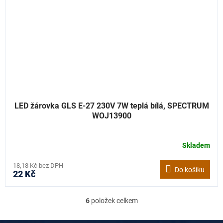
LED žárovka GLS E-27 230V 7W teplá bílá, SPECTRUM
WOJ13900
Skladem
18,18 Kč bez DPH
Do košíku
22 Kč
6
položek celkem
O
v