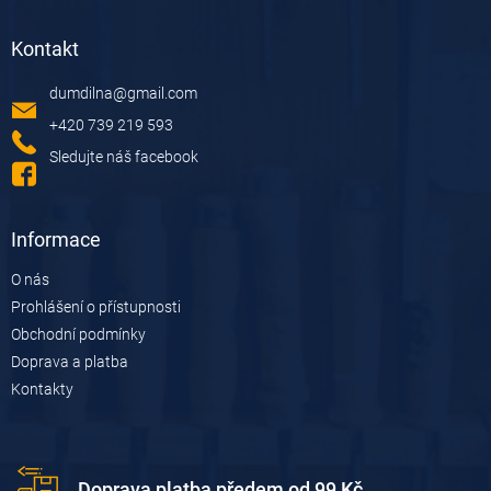
l
Z
á
á
d
Kontakt
p
a
a
c
dumdilna
@
gmail.com
t
í
í
p
+420 739 219 593
r
Sledujte náš facebook
v
k
y
v
Informace
ý
p
O nás
i
Prohlášení o přístupnosti
s
u
Obchodní podmínky
Doprava a platba
Kontakty
Doprava platba předem od 99 Kč