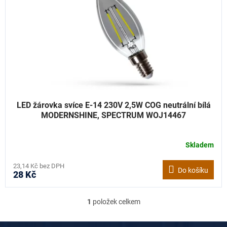
t
r
ů
o
d
u
k
t
ů
LED žárovka svíce E-14 230V 2,5W COG neutrální bílá
MODERNSHINE, SPECTRUM WOJ14467
Skladem
23,14 Kč bez DPH
Do košíku
28 Kč
1
položek celkem
O
v
l
Z