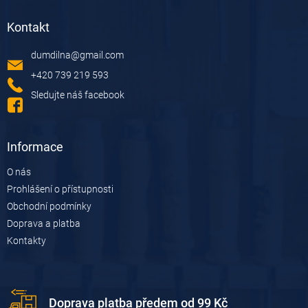
á
á
d
Kontakt
p
a
a
c
dumdilna
@
gmail.com
t
í
í
p
+420 739 219 593
r
Sledujte náš facebook
v
k
y
v
Informace
ý
p
O nás
i
Prohlášení o přístupnosti
s
u
Obchodní podmínky
Doprava a platba
Kontakty
Doprava platba předem od 99 Kč