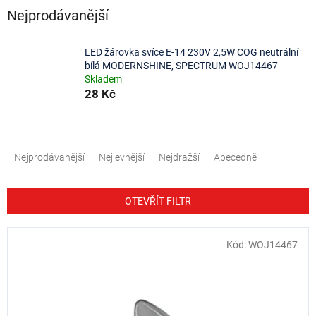
Nejprodávanější
LED žárovka svíce E-14 230V 2,5W COG neutrální
bílá MODERNSHINE, SPECTRUM WOJ14467
Skladem
28 Kč
Ř
a
Nejprodávanější
Nejlevnější
Nejdražší
Abecedně
z
e
n
OTEVŘÍT FILTR
í
p
V
Kód:
WOJ14467
r
ý
o
p
d
i
u
s
k
p