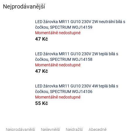
Nejprodávanější
LED žárovka MR11 GU10 230V 2W neutrální bílá s
čočkou, SPECTRUM WOJ14159
Momentálně nedostupné
47 Kč
LED žárovka MR11 GU10 230V 2W teplá bílá s
čočkou, SPECTRUM WOJ14158
Momentálně nedostupné
47 Kč
LED žárovka MR11 GU10 230V 4W teplá bílá s
čočkou, SPECTRUM WOJ14106
Momentálně nedostupné
55 Kč
Ř
a
Nejprodávanější
Nejlevnější
Nejdražší
Abecedně