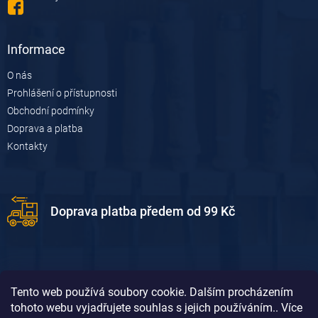
v
k
y
v
Informace
ý
p
O nás
i
Prohlášení o přístupnosti
s
u
Obchodní podmínky
Doprava a platba
Kontakty
Doprava platba předem od 99 Kč
Tento web používá soubory cookie. Dalším procházením
tohoto webu vyjadřujete souhlas s jejich používáním.. Více