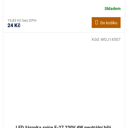
Skladem
19,83 Kč bez DPH
Do košíku
24 Kč
Kód:
WOJ14507
LED žárovka svíce E-27 230V 4W neutrální bílá,