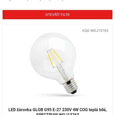
z
e
n
OTEVŘÍT FILTR
í
p
V
Kód:
WOJ13763
r
ý
o
p
d
i
u
s
k
p
t
r
ů
o
d
u
k
t
ů
LED žárovka GLOB G95 E-27 230V 4W COG teplá bílá,
SPECTRUM WOJ13763