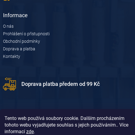
k
y
v
Informace
ý
p
O nás
i
Prohlášení o přístupnosti
s
u
Obchodní podmínky
Doprava a platba
Kontakty
Doprava platba předem od 99 Kč
Tento web používá soubory cookie. Dalším procházením
tohoto webu vyjadřujete souhlas s jejich používáním.. Více
informací
zde
.
Doprava platba dobírkou od 119 Kč