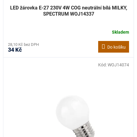
LED žárovka E-27 230V 4W COG neutrální bílá MILKY,
SPECTRUM WOJ14337
Skladem
28,10 Kč bez DPH
Do košíku
34 Kč
Kód:
WOJ14074