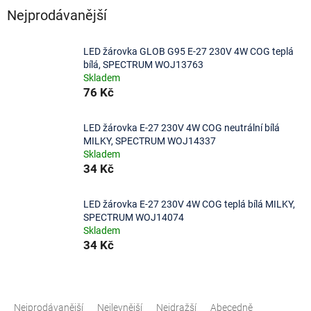
Nejprodávanější
LED žárovka GLOB G95 E-27 230V 4W COG teplá
bílá, SPECTRUM WOJ13763
Skladem
76 Kč
LED žárovka E-27 230V 4W COG neutrální bílá
MILKY, SPECTRUM WOJ14337
Skladem
34 Kč
LED žárovka E-27 230V 4W COG teplá bílá MILKY,
SPECTRUM WOJ14074
Skladem
34 Kč
Ř
a
Nejprodávanější
Nejlevnější
Nejdražší
Abecedně