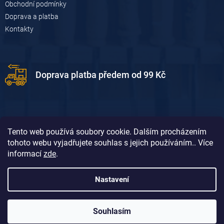
u
Obchodní podmínky
Doprava a platba
Kontakty
Doprava platba předem od 99 Kč
Tento web používá soubory cookie. Dalším procházením
tohoto webu vyjadřujete souhlas s jejich používáním.. Více
informací
zde
.
Doprava platba dobírkou od 119 Kč
Nastavení
Souhlasím
Vytvořil Shoptet
&
David Borůvka