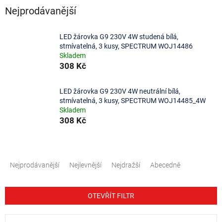
Nejprodávanější
LED žárovka G9 230V 4W studená bílá,
stmívatelná, 3 kusy, SPECTRUM WOJ14486
Skladem
308 Kč
LED žárovka G9 230V 4W neutrální bílá,
stmívatelná, 3 kusy, SPECTRUM WOJ14485_4W
Skladem
308 Kč
Ř
a
Nejprodávanější
Nejlevnější
Nejdražší
Abecedně
z
e
n
OTEVŘÍT FILTR
í
p
V