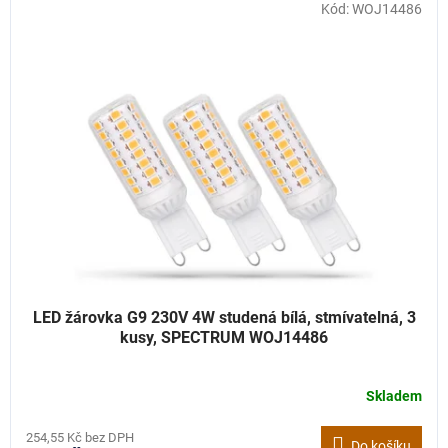
Kód:
WOJ14486
r
ý
o
p
d
i
u
s
k
p
t
r
ů
o
d
u
k
t
ů
LED žárovka G9 230V 4W studená bílá, stmívatelná, 3
kusy, SPECTRUM WOJ14486
Skladem
254,55 Kč bez DPH
Do košíku