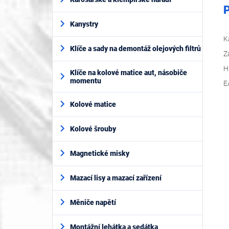
P
Kanystry
K
Klíče a sady na demontáž olejových filtrů
Z
H
Klíče na kolové matice aut, násobiče
momentu
E
Kolové matice
Kolové šrouby
Magnetické misky
Mazací lisy a mazací zařízení
Měniče napětí
Montážní lehátka a sedátka