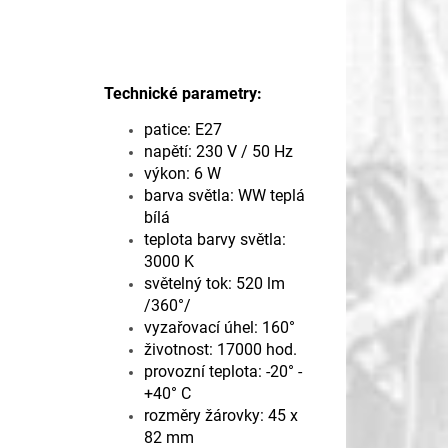
Technické parametry:
patice: E27
napětí: 230 V / 50 Hz
výkon: 6 W
barva světla: WW teplá
bílá
teplota barvy světla:
3000 K
světelný tok: 520 lm
/360°/
vyzařovací úhel: 160°
životnost: 17000 hod.
provozní teplota: -20° -
+40° C
rozměry žárovky: 45 x
82
mm