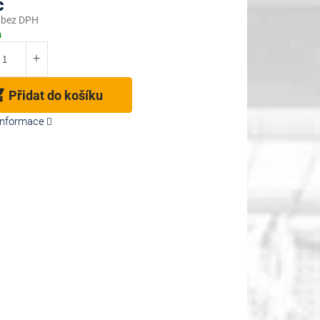
č
 bez DPH
m
Přidat do košíku
 informace