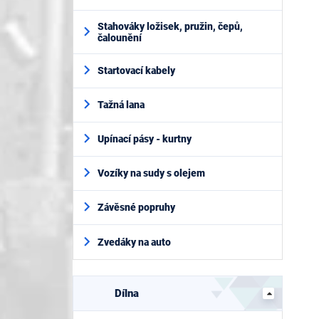
Stahováky ložisek, pružin, čepů,
čalounění
Startovací kabely
Tažná lana
Upínací pásy - kurtny
Vozíky na sudy s olejem
Závěsné popruhy
Zvedáky na auto
Dílna