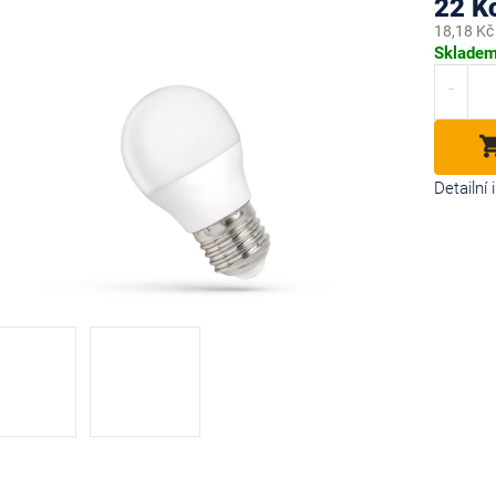
22 K
18,18 Kč
Měrná
Sklade
cena:
diček.
Detailní