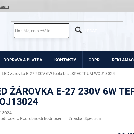
.com
HLEDAT
DOPRAVA A PLATBA
KONTAKTY
GDPR
REKLAMACE
LED žárovka E-27 230V 6W teplá bílá, SPECTRUM WOJ13024
ED ŽÁROVKA E-27 230V 6W TE
OJ13024
13024
ěrné
hodnoceno
Podrobnosti hodnocení
Značka:
Spectrum
ocení
uktu