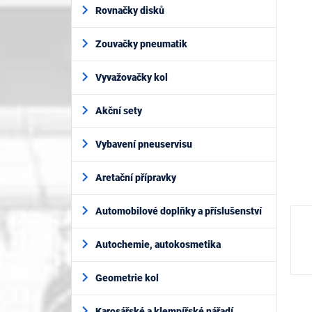
í
je
Rovnačky disků
p
0,0
z
a
5
Zouvačky pneumatik
n
hvěz
e
l
Vyvažovačky kol
Akční sety
Vybavení pneuservisu
Aretační přípravky
Automobilové doplňky a příslušenství
Autochemie, autokosmetika
Geometrie kol
Karosářské a klempířské nářadí