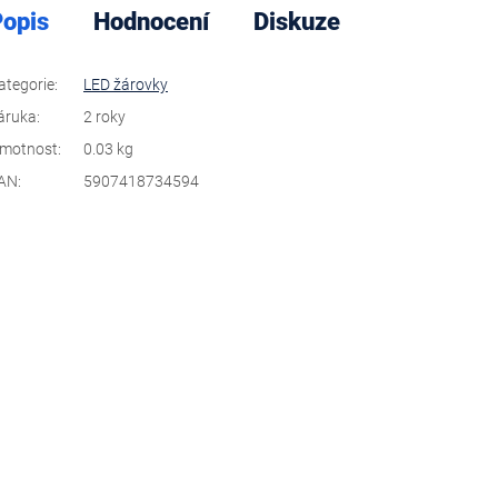
opis
Hodnocení
Diskuze
ategorie
:
LED žárovky
áruka
:
2 roky
motnost
:
0.03 kg
AN
:
5907418734594